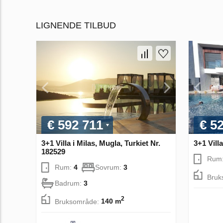
LIGNENDE TILBUD
€ 592 711
€ 5
3+1 Villa i Milas, Mugla, Turkiet Nr.
3+1 Villa
182529
Rum
Rum:
4
Sovrum:
3
Bruk
Badrum:
3
2
Bruksområde:
140 m