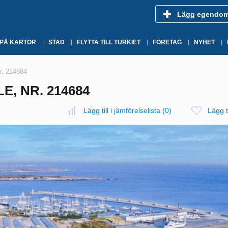
Lägg egendo
 PÅ KARTOR
STAD
FLYTTA TILL TURKIET
FÖRETAG
NYHET
Nr. 214684
LE, NR. 214684
Lägg till i jämförelselista
(
0
)
Lägg ti