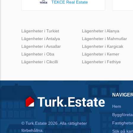
TEKCE Real Estate
Lägenheter i Turkiet
Lägenheter i Alanya
Lägenheter i Antalya
Lägenheter i Mahmutlar
Lägenheter i Avsallar
Lägenheter i Kargicak
Lägenheter i Oba
Lägenheter i Kemer
Lägenheter i Cikcilli
Lägenheter i Fethiye
NAVIGE
Hem
Byggföreta
Fastighets
© Turk.Estate 2026. Alla rättigheter
förbehållna.
Sök på kar