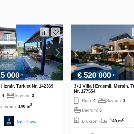
25 000
€ 520 000
 i Izmir, Turkiet Nr. 142369
3+1 Villa i Erdemli, Mersin, T
Nr. 177554
:
4
Sovrum:
3
Rum:
4
Sovrum:
3
2
sområde:
140 m
Badrum:
3
2
Bruksområde:
140 m
Izmir Invest