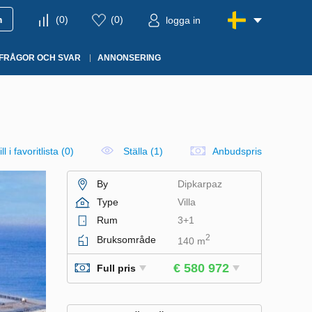
m
(
0
)
(
0
)
logga in
FRÅGOR OCH SVAR
ANNONSERING
ll i favoritlista
(
0
)
Ställa (1)
Anbudspris
By
Dipkarpaz
Type
Villa
Rum
3+1
2
Bruksområde
140 m
€ 580 972
Full pris