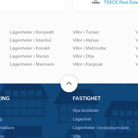
TEKCE Real Esta
Lägenheter i Konyaalti
Villor i Turkiet
V
Lägenheter i Istanbul
Villor i Alanya
V
Lägenheter i Konakli
Villor i Mahmutlar
V
Lägenheter i Mersin
Villor i Oba
V
Lägenheter i Marmaris
Villor i Kargicak
V
RING
FASTIGHET
Nya bostäder
g
Lägenhet
mäklare
Lägenheter i bostadsområde
tor
Villa