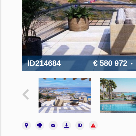
ID214684
€ 580 972