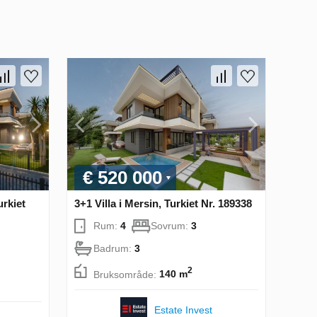
€ 520 000
urkiet
3+1 Villa i Mersin, Turkiet Nr. 189338
Rum:
4
Sovrum:
3
Badrum:
3
2
Bruksområde:
140 m
Estate Invest