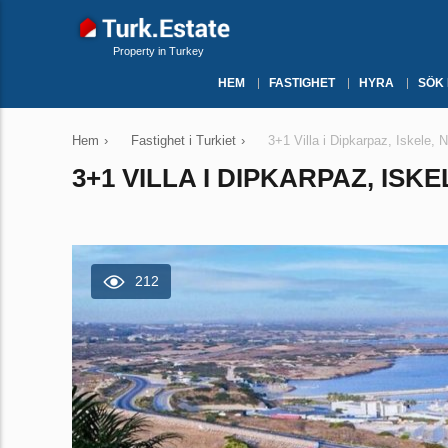
Property in Turkey
HEM
FASTIGHET
HYRA
SÖK
Hem
›
Fastighet i Turkiet
›
3+1 Villa i Dipkarpaz, Iskele, 
3+1 VILLA I DIPKARPAZ, ISKE
212