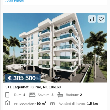
Atlas Estate
€ 385 500
3+1 Lägenhet i Girne, Nr. 106160
Rum:
4
Sovrum:
3
Badrum:
2
2
Bruksområde:
90 m
Avstånd till havet:
1.5 km