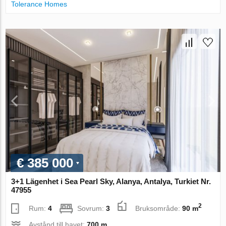
Tolerance Homes
€ 385 000
3+1 Lägenhet i Sea Pearl Sky, Alanya, Antalya, Turkiet Nr.
47955
2
Rum:
4
Sovrum:
3
Bruksområde:
90 m
Avstånd till havet:
700 m