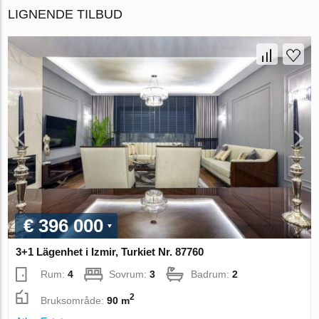
LIGNENDE TILBUD
€ 396 000
3+1 Lägenhet i Izmir, Turkiet Nr. 87760
Rum:
4
Sovrum:
3
Badrum:
2
2
Bruksområde:
90 m