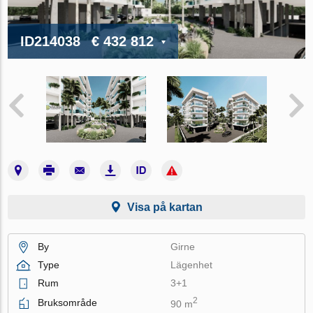
ID214038
€ 432 812
Visa på kartan
By
Girne
Type
Lägenhet
Rum
3+1
2
Bruksområde
90 m