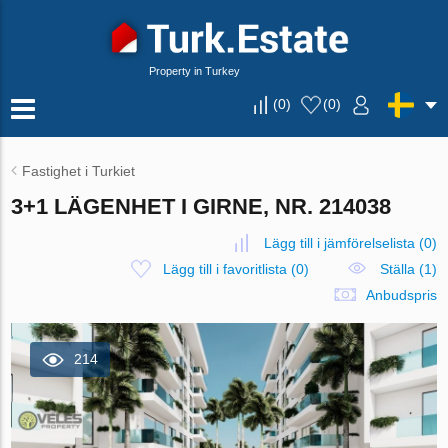
Property in Turkey
(
0
)
(
0
)
Fastighet i Turkiet
3+1 LÄGENHET I GIRNE, NR. 214038
Lägg till i jämförelselista
(
0
)
Lägg till i favoritlista
(
0
)
Ställa (1)
Anbudspris
214