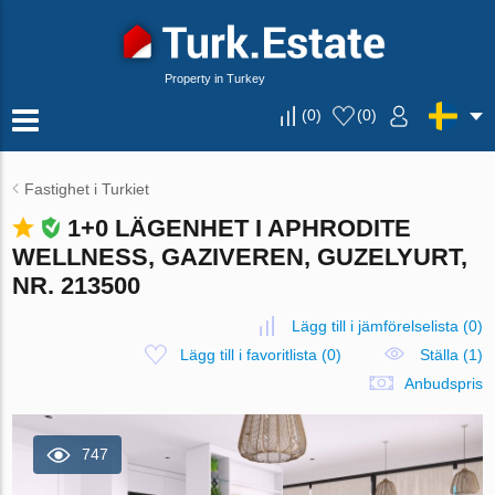
Property in Turkey
(
0
)
(
0
)
Fastighet i Turkiet
1+0 LÄGENHET I APHRODITE
WELLNESS, GAZIVEREN, GUZELYURT,
NR. 213500
Lägg till i jämförelselista
(
0
)
Lägg till i favoritlista
(
0
)
Ställa (1)
Anbudspris
747