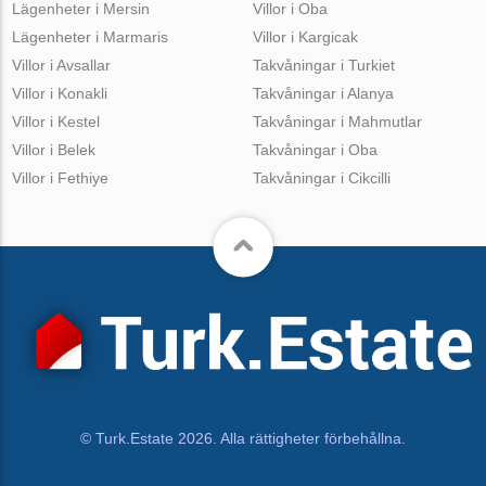
Lägenheter i Mersin
Villor i Oba
Lägenheter i Marmaris
Villor i Kargicak
Villor i Avsallar
Takvåningar i Turkiet
Villor i Konakli
Takvåningar i Alanya
Villor i Kestel
Takvåningar i Mahmutlar
Villor i Belek
Takvåningar i Oba
Villor i Fethiye
Takvåningar i Cikcilli
© Turk.Estate 2026. Alla rättigheter förbehållna.