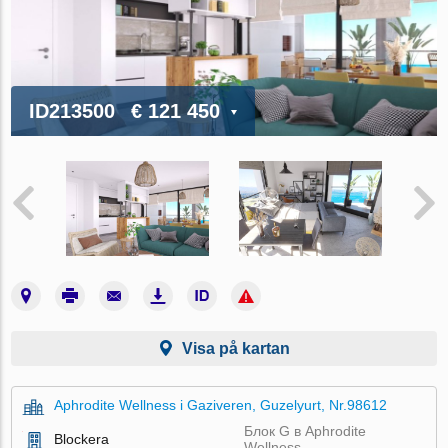
ID213500
€ 121 450
Visa på kartan
Aphrodite Wellness i Gaziveren, Guzelyurt, Nr.98612
Блок G в Aphrodite
Blockera
Wellness