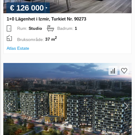
€ 126 000
1+0 Lägenhet i Izmir, Turkiet Nr. 90273
Rum:
Studio
Badrum:
1
2
Bruksområde:
37 m
Atlas Estate