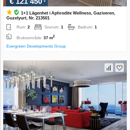
€ 121 450
1+1 Lägenhet i Aphrodite Wellness, Gaziveren,
Guzelyurt, Nr. 213501
Rum:
2
Sovrum:
1
Badrum:
1
2
Bruksområde:
37 m
Evergreen Developments Group