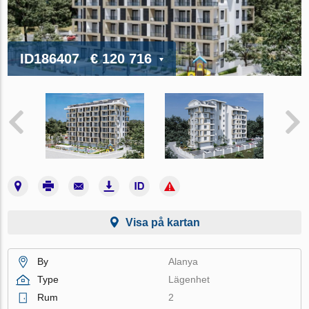
ID186407
€ 120 716
Visa på kartan
By
Alanya
Type
Lägenhet
Rum
2