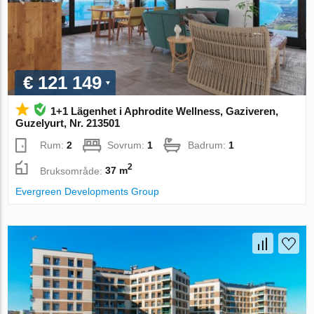
€ 121 149
1+1 Lägenhet i Aphrodite Wellness, Gaziveren,
Guzelyurt, Nr. 213501
Rum:
2
Sovrum:
1
Badrum:
1
2
Bruksområde:
37 m
Evergreen Developments Group