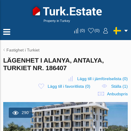
Property in Turkey
(
0
)
(
0
)
Fastighet i Turkiet
LÄGENHET I ALANYA, ANTALYA,
TURKIET NR. 186407
Lägg till i jämförelselista
(
0
)
Lägg till i favoritlista
(
0
)
Ställa (1)
Anbudspris
290