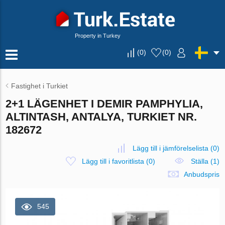
Property in Turkey
(
0
)
(
0
)
Fastighet i Turkiet
2+1 LÄGENHET I DEMIR PAMPHYLIA,
ALTINTASH, ANTALYA, TURKIET NR.
182672
Lägg till i jämförelselista
(
0
)
Lägg till i favoritlista
(
0
)
Ställa (1)
Anbudspris
545