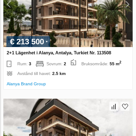
€ 213 500
2+1 Lägenhet i Alanya, Antalya, Turkiet Nr. 113508
2
Rum:
3
Sovrum:
2
Bruksområde:
55 m
Avstånd till havet:
2.5 km
Alanya Brand Group