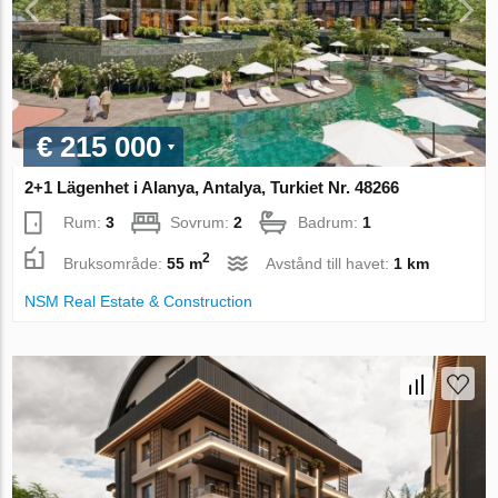
€ 215 000
2+1 Lägenhet i Alanya, Antalya, Turkiet Nr. 48266
Rum:
3
Sovrum:
2
Badrum:
1
2
Bruksområde:
55 m
Avstånd till havet:
1 km
NSM Real Estate & Construction