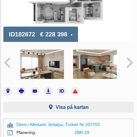
ID182672
€ 228 398
Visa på kartan
Demi i Altintash, Antalya, Turkiet Nr.107703
Planering
2BR-29