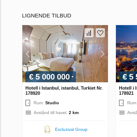
LIGNENDE TILBUD
€ 5 000 000
€ 5
Hotell i Istanbul, istanbul, Turkiet Nr.
Hotell i 
178920
178921
Rum:
Studio
Rum
Avstånd till havet:
2 km
Avstå
Excluzival Group