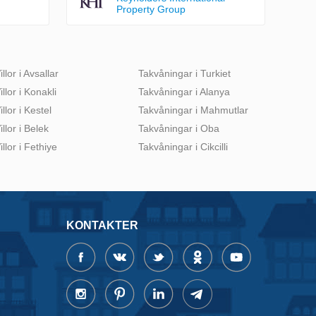
Property Group
illor i Avsallar
Takvåningar i Turkiet
illor i Konakli
Takvåningar i Alanya
illor i Kestel
Takvåningar i Mahmutlar
illor i Belek
Takvåningar i Oba
illor i Fethiye
Takvåningar i Cikcilli
KONTAKTER