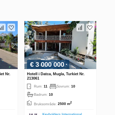
€ 3 000 000
et Nr.
Hotell i Datca, Mugla, Turkiet Nr.
213061
Rum:
11
Sovrum:
10
Badrum:
10
2
Bruksområde:
2500 m
Keyholders International