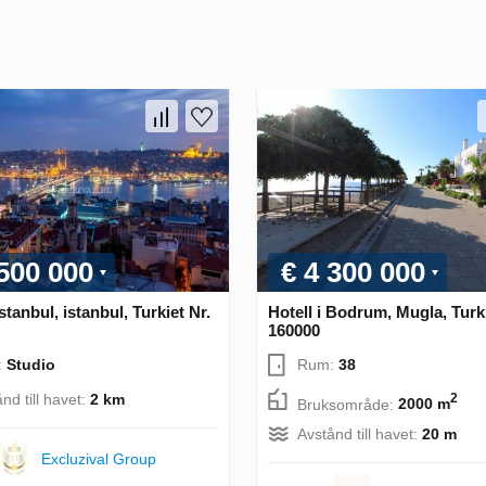
 500 000
€ 4 300 000
Istanbul, istanbul, Turkiet Nr.
Hotell i Bodrum, Mugla, Turki
160000
:
Studio
Rum:
38
nd till havet:
2 km
2
Bruksområde:
2000 m
Avstånd till havet:
20 m
Excluzival Group