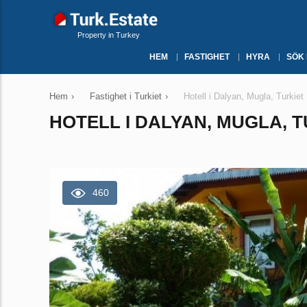
Property in Turkey
HEM
FASTIGHET
HYRA
SÖK
Hem
›
Fastighet i Turkiet
›
Hotell i Dalyan, Mugla, Turkiet
HOTELL I DALYAN, MUGLA, T
460