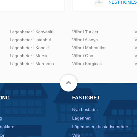
INEST HOMES
Lägenheter i Konyaalti
Villor i Turkiet
V
Lägenheter i Istanbul
Villor i Alanya
V
Lägenheter i Konakli
Villor i Mahmutlar
V
Lägenheter i Mersin
Villor i Oba
V
Lägenheter i Marmaris
Villor i Kargicak
V
RING
FASTIGHET
Nya bostäder
g
Lägenhet
mäklare
Lägenheter i bostadsområde
tor
Villa