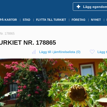
Lägg egendo
 PÅ KARTOR
STAD
FLYTTA TILL TURKIET
FÖRETAG
NYHET
 Nr. 178865
URKIET NR. 178865
Lägg till i jämförelselista
(
0
)
Lägg ti