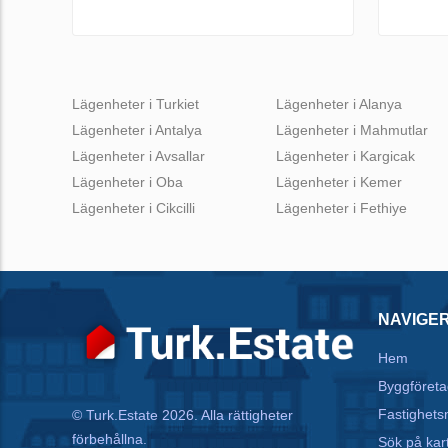
Lägenheter i Turkiet
Lägenheter i Alanya
Lägenheter i Antalya
Lägenheter i Mahmutlar
Lägenheter i Avsallar
Lägenheter i Kargicak
Lägenheter i Oba
Lägenheter i Kemer
Lägenheter i Cikcilli
Lägenheter i Fethiye
NAVIGE
Hem
Byggföreta
Fastighets
© Turk.Estate 2026. Alla rättigheter
förbehållna.
Sök på kar