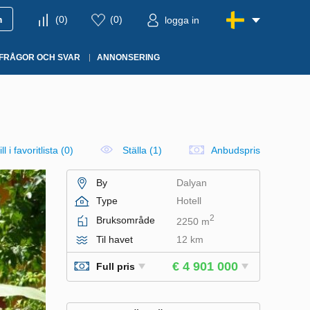
m
(
0
)
(
0
)
logga in
FRÅGOR OCH SVAR
ANNONSERING
ll i favoritlista
(
0
)
Ställa (1)
Anbudspris
By
Dalyan
Type
Hotell
2
Bruksområde
2250 m
Til havet
12 km
€ 4 901 000
Full pris