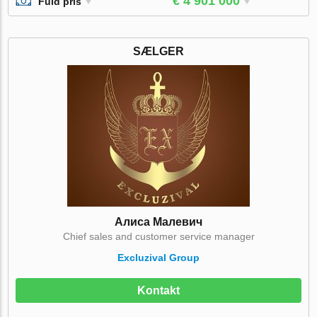
€ 4 901 000
Fuld pris
SÆLGER
Алиса Малевич
Chief sales and customer service manager
Excluzival Group
Kontakt