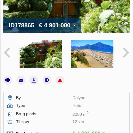
ID178865
€ 4 901 000
By
Dalyan
Type
Hotel
2
Brug plads
2250 m
Til sjøs
12 km