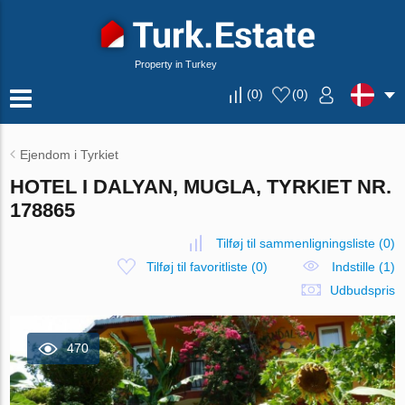
Property in Turkey
(
0
)
(
0
)
Ejendom i Tyrkiet
HOTEL I DALYAN, MUGLA, TYRKIET NR.
178865
Tilføj til sammenligningsliste
(
0
)
Tilføj til favoritliste
(
0
)
Indstille (1)
Udbudspris
470