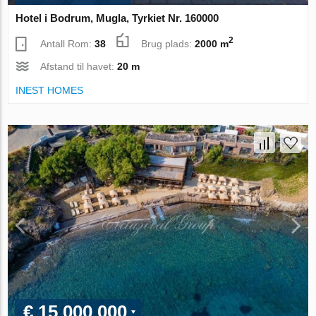
Hotel i Bodrum, Mugla, Tyrkiet Nr. 160000
2
Antall Rom:
38
Brug plads:
2000 m
Afstand til havet:
20 m
INEST HOMES
€ 15 000 000