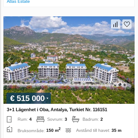
Atlas Estate
€ 515 000
3+1 Lägenhet i Oba, Antalya, Turkiet Nr. 116151
Rum:
4
Sovrum:
3
Badrum:
2
2
Bruksområde:
150 m
Avstånd till havet:
35 m