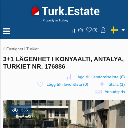
Property in Turkey
(
0
)
(
0
)
Fastighet i Turkiet
3+1 LÄGENHET I KONYAALTI, ANTALYA,
TURKIET NR. 176886
Lägg till i jämförelselista
(
0
)
Lägg till i favoritlista
(
0
)
Ställa (1)
Anbudspris
355