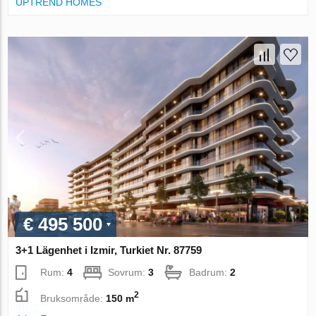
UPTREND HOMES
€ 495 500
3+1 Lägenhet i Izmir, Turkiet Nr. 87759
Rum:
4
Sovrum:
3
Badrum:
2
2
Bruksområde:
150 m