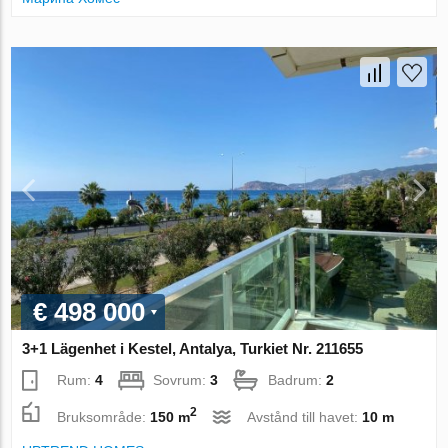
€ 498 000
3+1 Lägenhet i Kestel, Antalya, Turkiet Nr. 211655
Rum:
4
Sovrum:
3
Badrum:
2
2
Bruksområde:
150 m
Avstånd till havet:
10 m