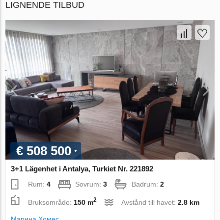
LIGNENDE TILBUD
€ 508 500
3+1 Lägenhet i Antalya, Turkiet Nr. 221892
Rum:
4
Sovrum:
3
Badrum:
2
2
Bruksområde:
150 m
Avstånd till havet:
2.8 km
Марина Хомес