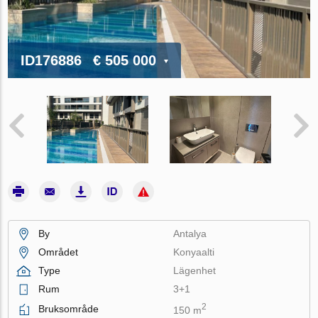
ID176886
€ 505 000
By
Antalya
Området
Konyaalti
Type
Lägenhet
Rum
3+1
2
Bruksområde
150 m