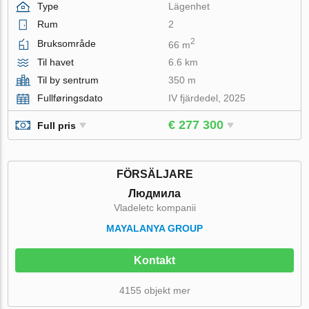
Type
Lägenhet
Rum
2
2
Bruksområde
66 m
Til havet
6.6 km
Til by sentrum
350 m
Fullføringsdato
IV fjärdedel, 2025
€ 277 300
Full pris
FÖRSÄLJARE
Людмила
Vladeletc kompanii
MAYALANYA GROUP
Kontakt
4155 objekt mer