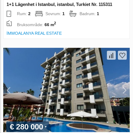
1+1 Lägenhet i Istanbul, istanbul, Turkiet Nr. 115311
Rum:
2
Sovrum:
1
Badrum:
1
2
Bruksområde:
66 m
İMMOALANYA REAL ESTATE
€ 280 000