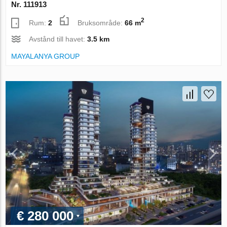
Nr. 111913
2
Rum:
2
Bruksområde:
66 m
Avstånd till havet:
3.5 km
MAYALANYA GROUP
€ 280 000