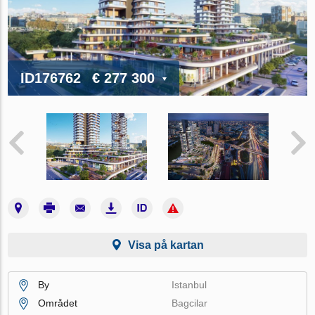
ID176762
€ 277 300
Visa på kartan
By
Istanbul
Området
Bagcilar