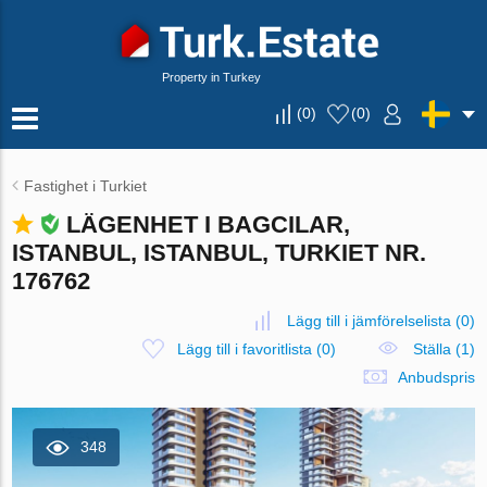
Property in Turkey
(
0
)
(
0
)
Fastighet i Turkiet
LÄGENHET I BAGCILAR,
ISTANBUL, ISTANBUL, TURKIET NR.
176762
Lägg till i jämförelselista
(
0
)
Lägg till i favoritlista
(
0
)
Ställa (1)
Anbudspris
348