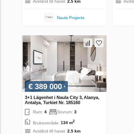
Avstånd till havet:
2.5 km
Avstå
Naula Projects
€ 389 000
3+1 Lägenhet i Naula City 3, Alanya,
Antalya, Turkiet Nr. 185160
Rum:
4
Sovrum:
3
2
Bruksområde:
134 m
Avstånd till havet:
2.5 km