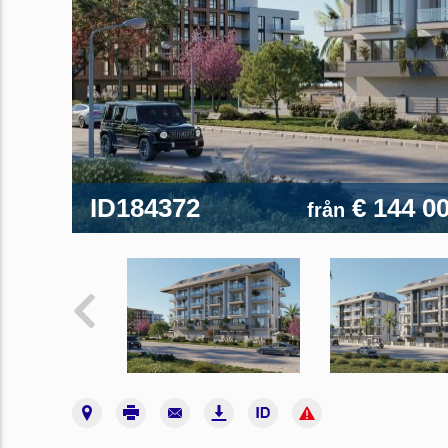
ID184372
€ 144 0
från