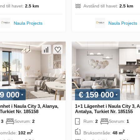
nd till havet:
2.5 km
Avstånd till havet:
2.5 km
Naula Projects
Naula Projects
9 000
€ 159 000
het i Naula City 3, Alanya,
1+1 Lägenhet i Naula City 3, A
Turkiet Nr. 185158
Antalya, Turkiet Nr. 185155
:
3
Sovrum:
2
Rum:
2
Sovrum:
1
2
2
sområde:
102 m
Bruksområde:
48 m