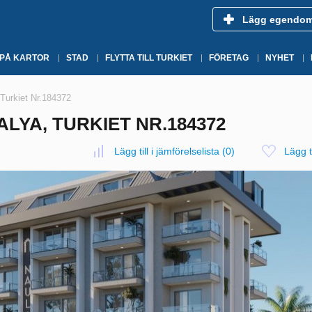
Lägg egendo
 PÅ KARTOR
STAD
FLYTTA TILL TURKIET
FÖRETAG
NYHET
 Turkiet Nr.184372
ALYA, TURKIET NR.184372
Lägg till i jämförelselista
(
0
)
Lägg ti