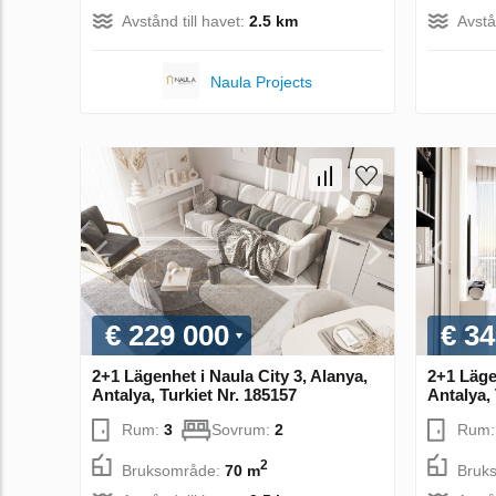
Avstånd till havet:
2.5 km
Avstå
Naula Projects
€ 229 000
€ 34
2+1 Lägenhet i Naula City 3, Alanya,
2+1 Lägen
Antalya, Turkiet Nr. 185157
Antalya, 
Rum:
3
Sovrum:
2
Rum
2
Bruksområde:
70 m
Bruk