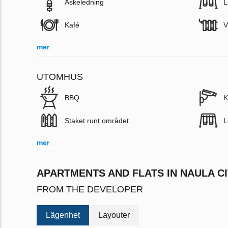
Åskeledning
L
Kafé
V
mer
UTOMHUS
BBQ
K
Staket runt området
L
mer
APARTMENTS AND FLATS IN NAULA CI
FROM THE DEVELOPER
Lägenhet
Layouter