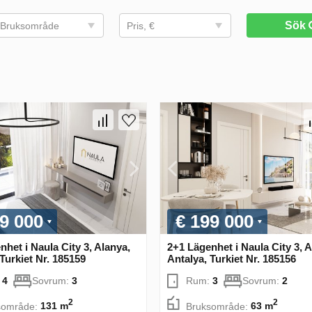
Sök
Bruksområde
Pris, €
9 000
€ 199 000
het i Naula City 3, Alanya,
2+1 Lägenhet i Naula City 3, A
Turkiet Nr. 185159
Antalya, Turkiet Nr. 185156
:
4
Sovrum:
3
Rum:
3
Sovrum:
2
2
2
sområde:
131 m
Bruksområde:
63 m