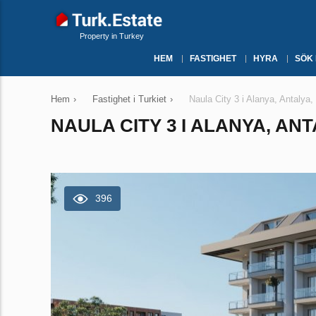
Property in Turkey
HEM
FASTIGHET
HYRA
SÖK
Hem
›
Fastighet i Turkiet
›
Naula City 3 i Alanya, Antalya,
NAULA CITY 3 I ALANYA, ANT
396