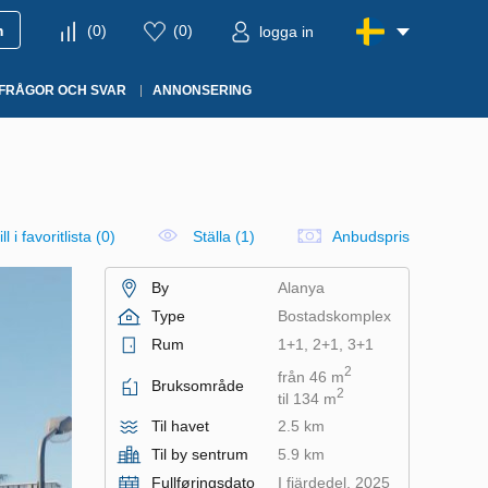
m
(
0
)
(
0
)
logga in
FRÅGOR OCH SVAR
ANNONSERING
ll i favoritlista
(
0
)
Ställa (1)
Anbudspris
By
Alanya
Type
Bostadskomplex
Rum
1+1, 2+1, 3+1
2
från 46 m
Bruksområde
2
til 134 m
Til havet
2.5 km
Til by sentrum
5.9 km
Fullføringsdato
I fjärdedel, 2025