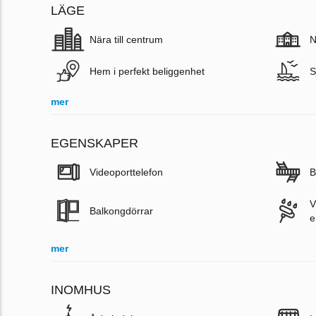
LÄGE
Nära till centrum
N
Hem i perfekt beliggenhet
S
mer
EGENSKAPER
Videoporttelefon
B
V
Balkongdörrar
e
mer
INOMHUS