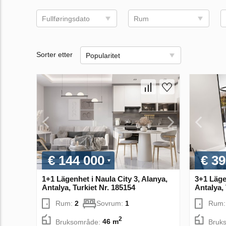
Fullføringsdato
Rum
Sorter etter
Popularitet
€ 144 000
€ 39
1+1 Lägenhet i Naula City 3, Alanya,
3+1 Lägen
Antalya, Turkiet Nr. 185154
Antalya, 
Rum:
2
Sovrum:
1
Rum
2
Bruksområde:
46 m
Bruk