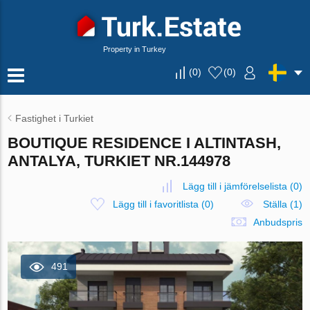
Property in Turkey
(
0
)
(
0
)
Fastighet i Turkiet
BOUTIQUE RESIDENCE I ALTINTASH,
ANTALYA, TURKIET NR.144978
Lägg till i jämförelselista
(
0
)
Lägg till i favoritlista
(
0
)
Ställa (1)
Anbudspris
491