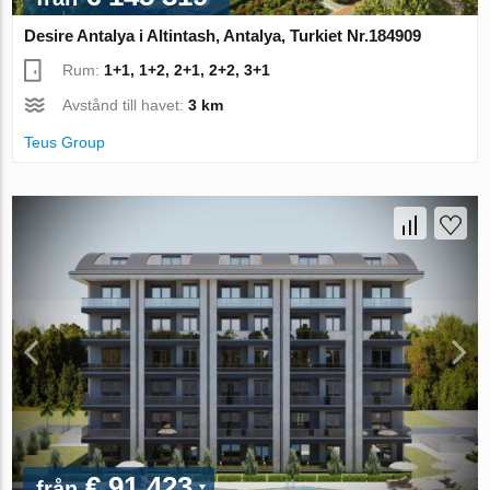
Desire Antalya i Altintash, Antalya, Turkiet Nr.184909
Rum:
1+1, 1+2, 2+1, 2+2, 3+1
Avstånd till havet:
3 km
Teus Group
€ 91 423
från