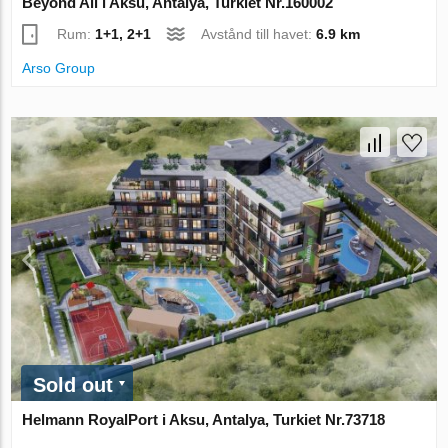
Beyond All i Aksu, Antalya, Turkiet Nr.160002
Rum:
1+1, 2+1
Avstånd till havet:
6.9 km
Arso Group
Sold out
Helmann RoyalPort i Aksu, Antalya, Turkiet Nr.73718