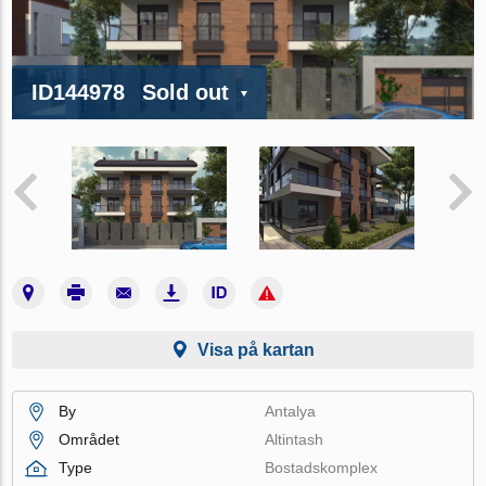
ID144978
Sold out
Visa på kartan
By
Antalya
Området
Altintash
Type
Bostadskomplex