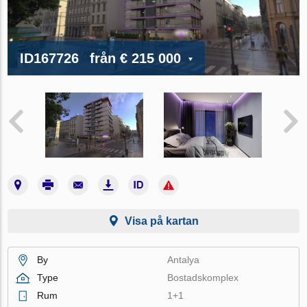
ID167726
från
€ 215 000
Visa på kartan
By
Antalya
Type
Bostadskomplex
Rum
1+1