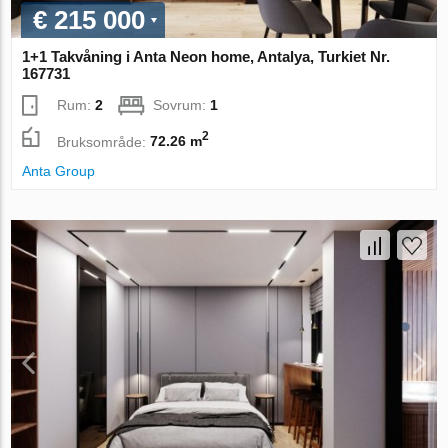
€ 215 000
1+1 Takvåning i Anta Neon home, Antalya, Turkiet Nr.
167731
Rum:
2
Sovrum:
1
2
Bruksområde:
72.26 m
Anta Group