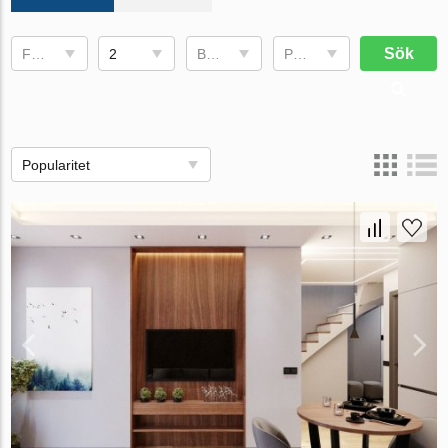
Sök
Fullføringsdato
2
Bruksområde
Pris, €
Popularitet