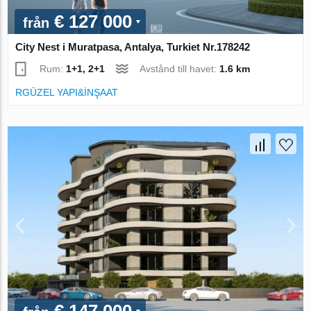
€ 127 000
från
City Nest i Muratpasa, Antalya, Turkiet Nr.178242
Rum:
1+1, 2+1
Avstånd till havet:
1.6 km
RGÜZEL YAPI&İNŞAAT