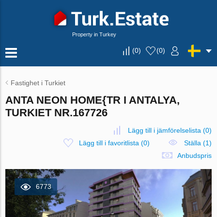
Property in Turkey
(
0
)
(
0
)
Fastighet i Turkiet
ANTA NEON HOME{TR I ANTALYA,
TURKIET NR.167726
Lägg till i jämförelselista
(
0
)
Lägg till i favoritlista
(
0
)
Ställa (1)
Anbudspris
6773