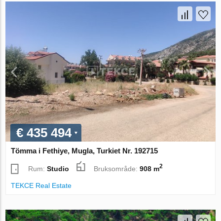
€ 435 494
Tömma i Fethiye, Mugla, Turkiet Nr. 192715
2
Rum:
Studio
Bruksområde:
908 m
TEKCE Real Estate