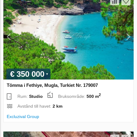
€ 350 000
Tömma i Fethiye, Mugla, Turkiet Nr. 179007
2
Rum:
Studio
Bruksområde:
500 m
Avstånd till havet:
2 km
Excluzival Group