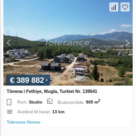
€ 389 882
Tömma i Fethiye, Mugla, Turkiet Nr. 139541
2
Rum:
Studio
Bruksområde:
905 m
Avstånd till havet:
13 km
Tolerance Homes