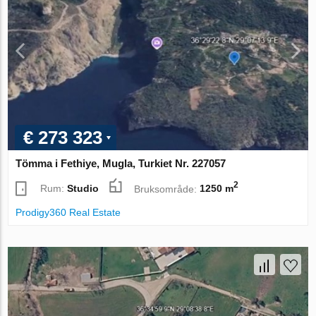
€ 273 323
Tömma i Fethiye, Mugla, Turkiet Nr. 227057
2
Rum:
Studio
Bruksområde:
1250 m
Prodigy360 Real Estate