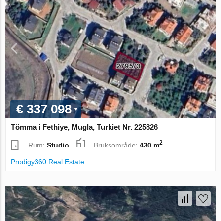
€ 337 098
Tömma i Fethiye, Mugla, Turkiet Nr. 225826
2
Rum:
Studio
Bruksområde:
430 m
Prodigy360 Real Estate