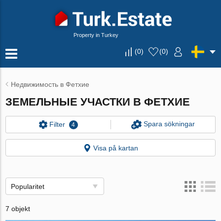
Property in Turkey
(
0
)
(
0
)
Недвижимость в Фетхие
ЗЕМЕЛЬНЫЕ УЧАСТКИ В ФЕТХИЕ
Spara sökningar
Filter
4
Visa på kartan
Popularitet
7 objekt