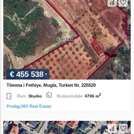
€ 455 538
Tömma i Fethiye, Mugla, Turkiet Nr. 225520
2
Rum:
Studio
Bruksområde:
4706 m
Prodigy360 Real Estate