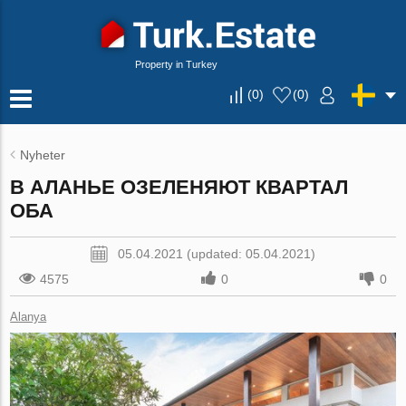
Property in Turkey
(
0
)
(
0
)
Nyheter
В АЛАНЬЕ ОЗЕЛЕНЯЮТ КВАРТАЛ
ОБА
05.04.2021 (updated: 05.04.2021)
4575
0
0
Alanya