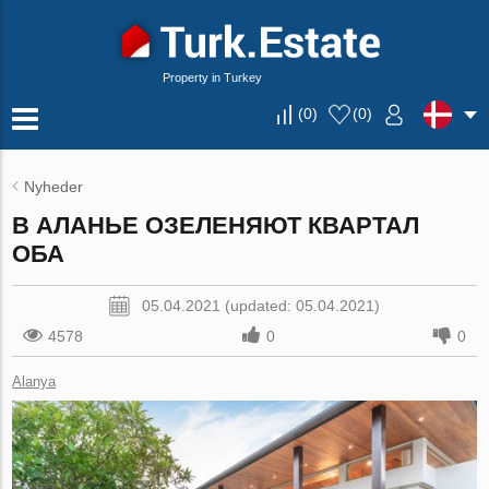
Property in Turkey
(
0
)
(
0
)
Nyheder
В АЛАНЬЕ ОЗЕЛЕНЯЮТ КВАРТАЛ
ОБА
05.04.2021 (updated: 05.04.2021)
4578
0
0
Alanya