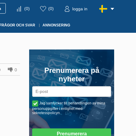
m
(
0
)
(
0
)
logga in
FRÅGOR OCH SVAR
ANNONSERING
Prenumerera på
0
0
nyheter
Jag samtycker till behandlingen av mina
personuppgifter i enlighet med
sekretesspolicyn.
Prenumerera