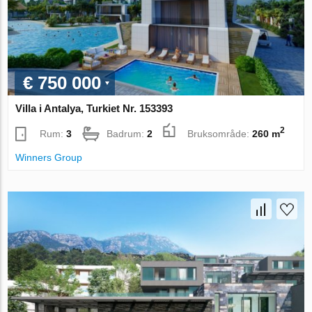
€ 750 000
Villa i Antalya, Turkiet Nr. 153393
2
Rum:
3
Badrum:
2
Bruksområde:
260 m
Winners Group