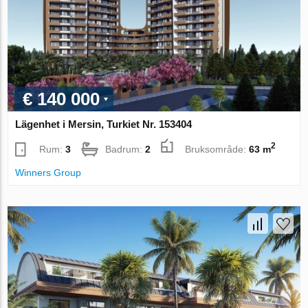
€ 140 000
Lägenhet i Mersin, Turkiet Nr. 153404
2
Rum:
3
Badrum:
2
Bruksområde:
63 m
Winners Group