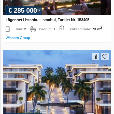
€ 285 000
Lägenhet i Istanbul, istanbul, Turkiet Nr. 153405
2
Rum:
2
Badrum:
1
Bruksområde:
73 m
Winners Group