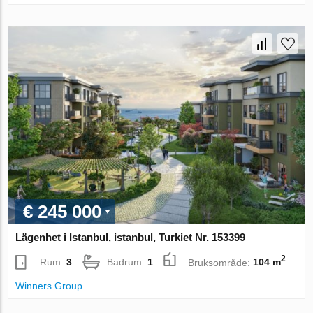
€ 245 000
Lägenhet i Istanbul, istanbul, Turkiet Nr. 153399
2
Rum:
3
Badrum:
1
Bruksområde:
104 m
Winners Group