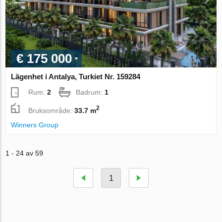
€ 175 000
Lägenhet i Antalya, Turkiet Nr. 159284
Rum:
2
Badrum:
1
2
Bruksområde:
33.7 m
Winners Group
1 - 24 av 59
1