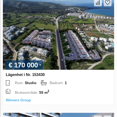
€ 170 000
Lägenhet i Nr. 153430
Rum:
Studio
Badrum:
1
2
Bruksområde:
55 m
Winners Group