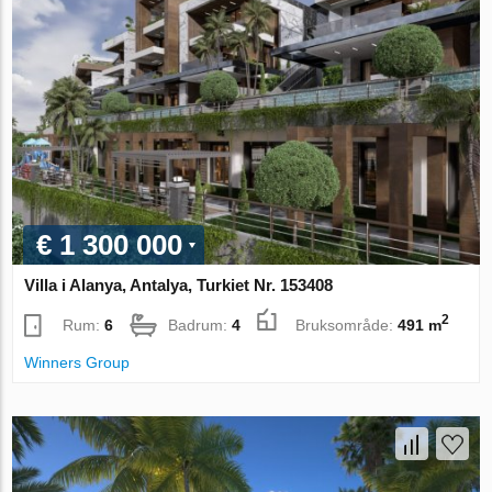
€ 1 300 000
Villa i Alanya, Antalya, Turkiet Nr. 153408
2
Rum:
6
Badrum:
4
Bruksområde:
491 m
Winners Group