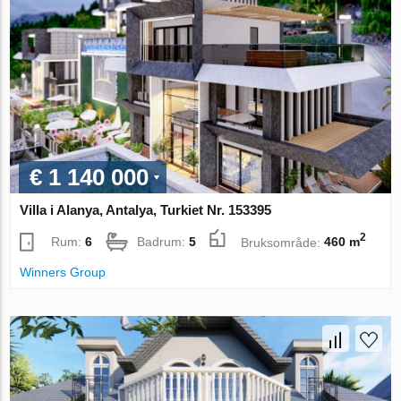
€ 1 140 000
Villa i Alanya, Antalya, Turkiet Nr. 153395
2
Rum:
6
Badrum:
5
Bruksområde:
460 m
Winners Group