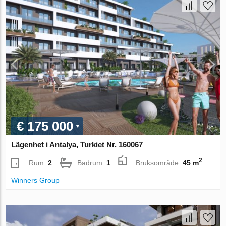
€ 175 000
Lägenhet i Antalya, Turkiet Nr. 160067
2
Rum:
2
Badrum:
1
Bruksområde:
45 m
Winners Group