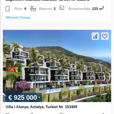
2
Rum:
4
Badrum:
2
Bruksområde:
225 m
Winners Group
€ 925 000
Villa i Alanya, Antalya, Turkiet Nr. 153409