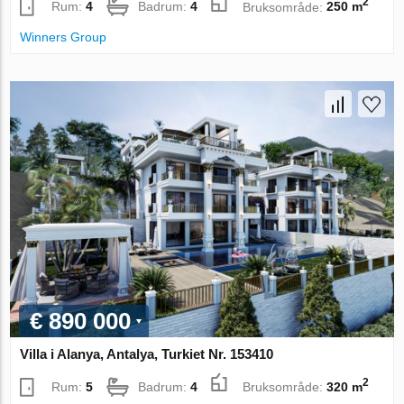
2
Rum:
4
Badrum:
4
Bruksområde:
250 m
Winners Group
€ 890 000
Villa i Alanya, Antalya, Turkiet Nr. 153410
2
Rum:
5
Badrum:
4
Bruksområde:
320 m