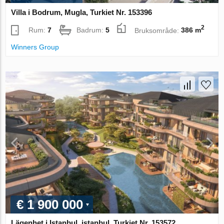
Villa i Bodrum, Mugla, Turkiet Nr. 153396
2
Rum:
7
Badrum:
5
Bruksområde:
386 m
Winners Group
€ 1 900 000
Lägenhet i Istanbul, istanbul, Turkiet Nr. 153572