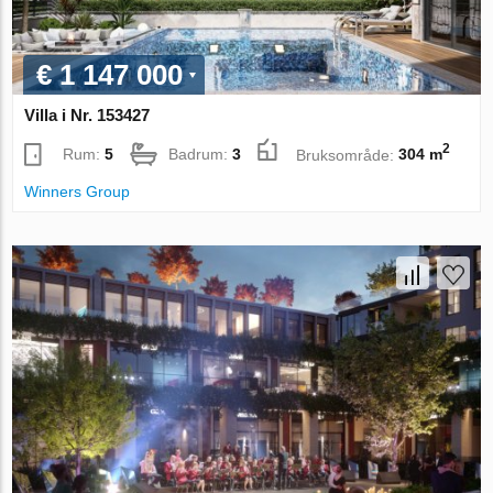
€ 1 147 000
Villa i Nr. 153427
2
Rum:
5
Badrum:
3
Bruksområde:
304 m
Winners Group