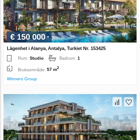
€ 150 000
Lägenhet i Alanya, Antalya, Turkiet Nr. 153425
Rum:
Studio
Badrum:
1
2
Bruksområde:
57 m
Winners Group