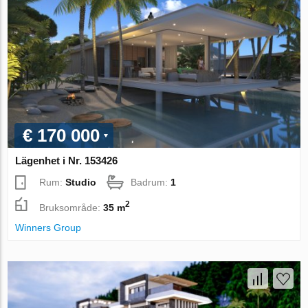
€ 170 000
Lägenhet i Nr. 153426
Rum:
Studio
Badrum:
1
2
Bruksområde:
35 m
Winners Group