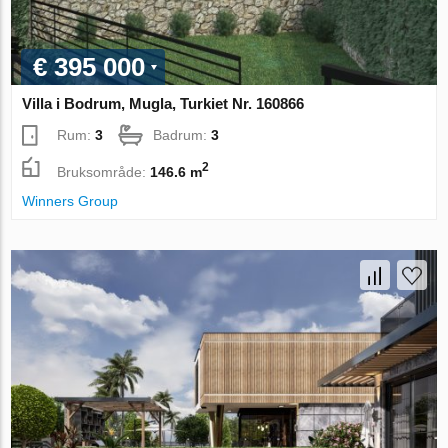
€ 395 000
Villa i Bodrum, Mugla, Turkiet Nr. 160866
Rum:
3
Badrum:
3
2
Bruksområde:
146.6 m
Winners Group