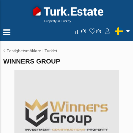
Property in Turkey
(
0
)
(
0
)
Fastighetsmäklare i Turkiet
WINNERS GROUP