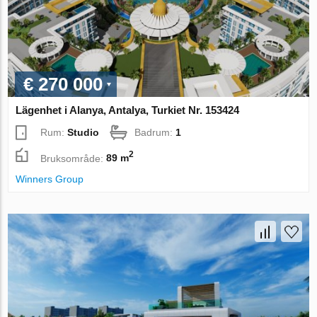
€ 270 000
Lägenhet i Alanya, Antalya, Turkiet Nr. 153424
Rum:
Studio
Badrum:
1
2
Bruksområde:
89 m
Winners Group