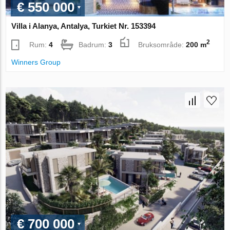
€ 550 000
Villa i Alanya, Antalya, Turkiet Nr. 153394
2
Rum:
4
Badrum:
3
Bruksområde:
200 m
Winners Group
€ 700 000