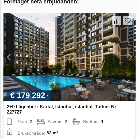
Företaget heta erbjudanden:
€ 179 292
2+0 Lägenhet i Kartal, Istanbul, istanbul, Turkiet Nr.
227727
Rum:
2
Sovrum:
2
Badrum:
1
2
Bruksområde:
82 m