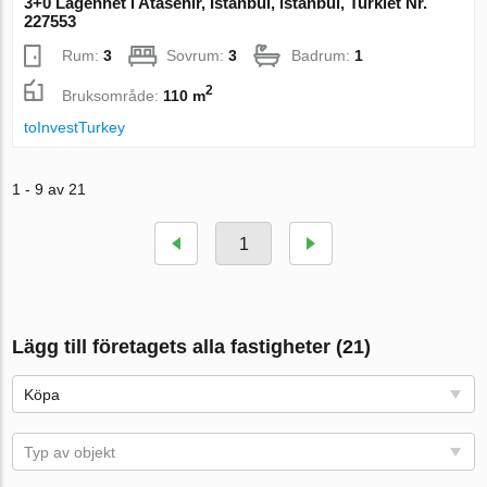
3+0 Lägenhet i Atasehir, Istanbul, istanbul, Turkiet Nr.
227553
Rum:
3
Sovrum:
3
Badrum:
1
2
Bruksområde:
110 m
toInvestTurkey
1 - 9 av 21
1
Lägg till företagets alla fastigheter (21)
Köpa
Typ av objekt