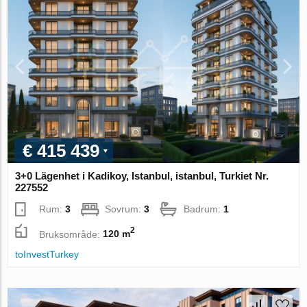
€ 415 439
3+0 Lägenhet i Kadikoy, Istanbul, istanbul, Turkiet Nr.
227552
Rum:
3
Sovrum:
3
Badrum:
1
2
Bruksområde:
120 m
toInvestTurkey