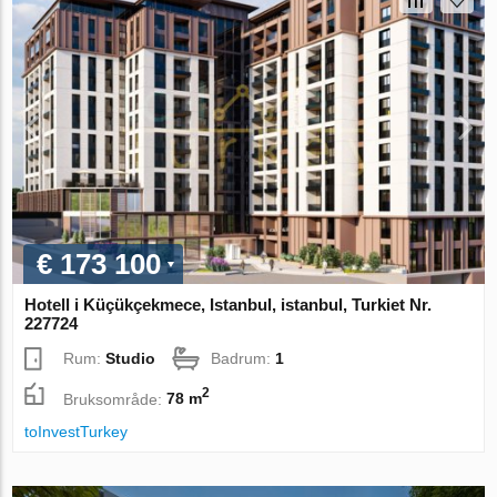
€ 173 100
Hotell i Küçükçekmece, Istanbul, istanbul, Turkiet Nr.
227724
Rum:
Studio
Badrum:
1
2
Bruksområde:
78 m
toInvestTurkey