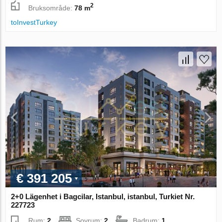
2
Bruksområde:
78 m
toInvestTurkey
€ 391 205
2+0 Lägenhet i Bagcilar, Istanbul, istanbul, Turkiet Nr.
227723
Rum:
2
Sovrum:
2
Badrum:
1