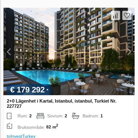
€ 179 292
2+0 Lägenhet i Kartal, Istanbul, istanbul, Turkiet Nr.
227727
Rum:
2
Sovrum:
2
Badrum:
1
2
Bruksområde:
82 m
toInvestTurkey