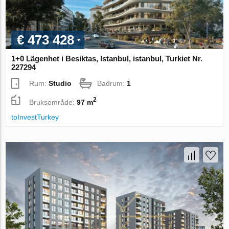
€ 473 428
1+0 Lägenhet i Besiktas, Istanbul, istanbul, Turkiet Nr.
227294
Rum:
Studio
Badrum:
1
2
Bruksområde:
97 m
toInvestTurkey