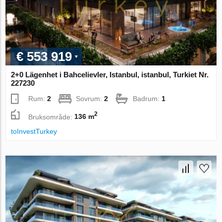
€ 553 919
2+0 Lägenhet i Bahcelievler, Istanbul, istanbul, Turkiet Nr.
227230
Rum:
2
Sovrum:
2
Badrum:
1
2
Bruksområde:
136 m
toInvestTurkey