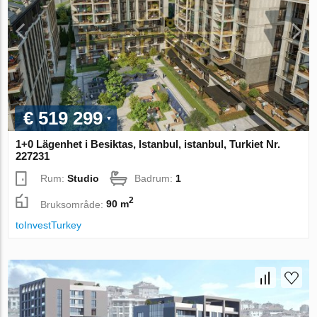
€ 519 299
1+0 Lägenhet i Besiktas, Istanbul, istanbul, Turkiet Nr.
227231
Rum:
Studio
Badrum:
1
2
Bruksområde:
90 m
toInvestTurkey