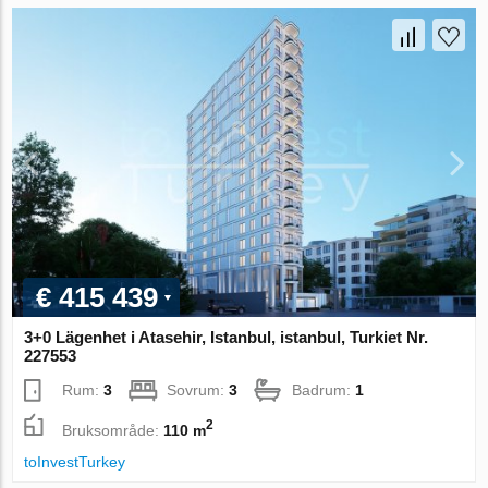
€ 415 439
3+0 Lägenhet i Atasehir, Istanbul, istanbul, Turkiet Nr.
227553
Rum:
3
Sovrum:
3
Badrum:
1
2
Bruksområde:
110 m
toInvestTurkey