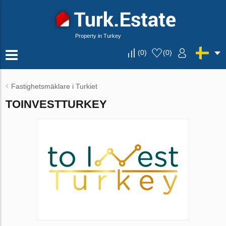
Property in Turkey
(
0
)
(
0
)
Fastighetsmäklare i Turkiet
TOINVESTTURKEY