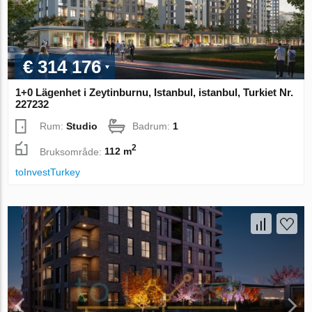
€ 314 176
1+0 Lägenhet i Zeytinburnu, Istanbul, istanbul, Turkiet Nr.
227232
Rum:
Studio
Badrum:
1
2
Bruksområde:
112 m
toInvestTurkey