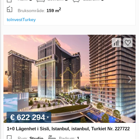
2
Bruksområde:
159 m
toInvestTurkey
€ 622 294
1+0 Lägenhet i Sisli, Istanbul, istanbul, Turkiet Nr. 227722
Rum:
Studio
Badrum:
1