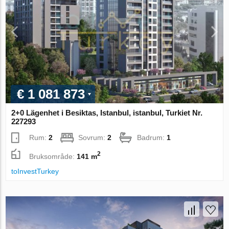
€ 1 081 873
2+0 Lägenhet i Besiktas, Istanbul, istanbul, Turkiet Nr.
227293
Rum:
2
Sovrum:
2
Badrum:
1
2
Bruksområde:
141 m
toInvestTurkey