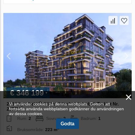
€ 346 199
×
2+0 Lägenhet i Üsküdar, Istanbul, istanbul, Turkiet Nr.
Vi använder cookies på denna webbplats. Genom att
fortsätta använda webbplatsen godkänner du användningen
227725
av dessa cookies.
Rum:
2
Sovrum:
2
Badrum:
1
Godta
2
Bruksområde:
223 m