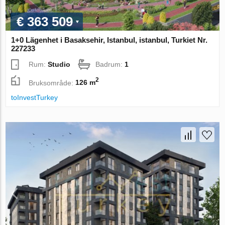
€ 363 509
1+0 Lägenhet i Basaksehir, Istanbul, istanbul, Turkiet Nr.
227233
Rum:
Studio
Badrum:
1
2
Bruksområde:
126 m
toInvestTurkey