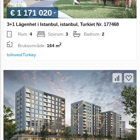
€ 1 171 020
3+1 Lägenhet i Istanbul, istanbul, Turkiet Nr. 177468
Rum:
4
Sovrum:
3
Badrum:
2
2
Bruksområde:
164 m
toInvestTurkey