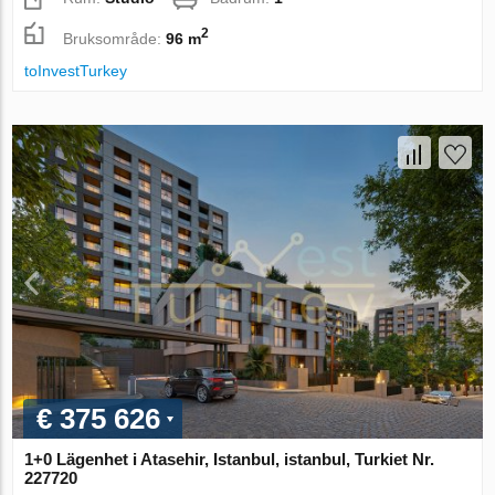
2
Bruksområde:
96 m
toInvestTurkey
€ 375 626
1+0 Lägenhet i Atasehir, Istanbul, istanbul, Turkiet Nr.
227720