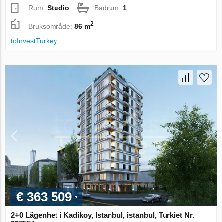
Rum:
Studio
Badrum:
1
2
Bruksområde:
86 m
toInvestTurkey
€ 363 509
2+0 Lägenhet i Kadikoy, Istanbul, istanbul, Turkiet Nr.