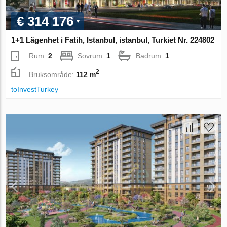
€ 314 176
1+1 Lägenhet i Fatih, Istanbul, istanbul, Turkiet Nr. 224802
Rum:
2
Sovrum:
1
Badrum:
1
2
Bruksområde:
112 m
toInvestTurkey