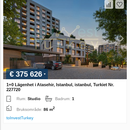
€ 375 626
1+0 Lägenhet i Atasehir, Istanbul, istanbul, Turkiet Nr.
227720
Rum:
Studio
Badrum:
1
2
Bruksområde:
86 m
toInvestTurkey