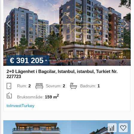
€ 391 205
2+0 Lägenhet i Bagcilar, Istanbul, istanbul, Turkiet Nr.
227723
Rum:
2
Sovrum:
2
Badrum:
1
2
Bruksområde:
159 m
toInvestTurkey