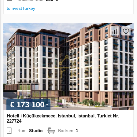
toInvestTurkey
€ 173 100
Hotell i Küçükçekmece, Istanbul, istanbul, Turkiet Nr.
227724
Rum:
Studio
Badrum:
1