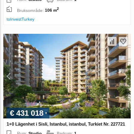
2
Bruksområde:
106 m
toInvestTurkey
€ 431 018
1+0 Lägenhet i Sisli, Istanbul, istanbul, Turkiet Nr. 227721
Rum:
Studio
Badrum:
1