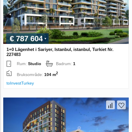
€ 787 604
1+0 Lägenhet i Sariyer, Istanbul, istanbul, Turkiet Nr.
227483
Rum:
Studio
Badrum:
1
2
Bruksområde:
104 m
toInvestTurkey