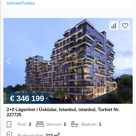
toInvestTurkey
€ 346 199
2+0 Lägenhet i Üsküdar, Istanbul, istanbul, Turkiet Nr.
227725
Rum:
2
Sovrum:
2
Badrum:
1
2
Bruksområde:
223 m