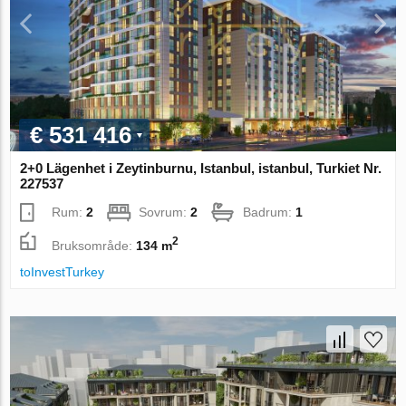
€ 531 416
2+0 Lägenhet i Zeytinburnu, Istanbul, istanbul, Turkiet Nr.
227537
Rum:
2
Sovrum:
2
Badrum:
1
2
Bruksområde:
134 m
toInvestTurkey