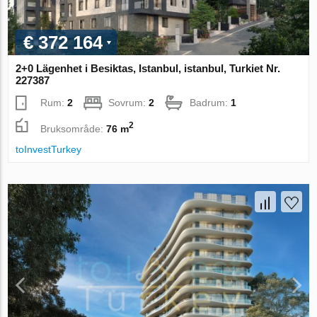
€ 372 164
2+0 Lägenhet i Besiktas, Istanbul, istanbul, Turkiet Nr.
227387
Rum:
2
Sovrum:
2
Badrum:
1
2
Bruksområde:
76 m
toInvestTurkey