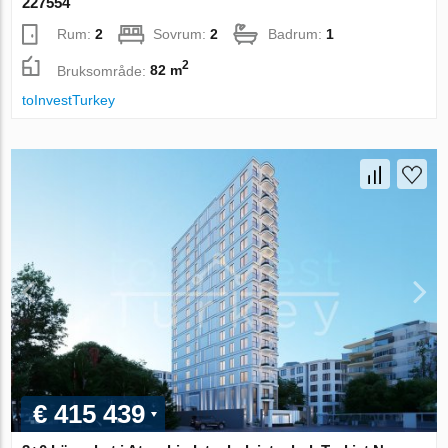
227554
Rum:
2
Sovrum:
2
Badrum:
1
2
Bruksområde:
82 m
toInvestTurkey
€ 415 439