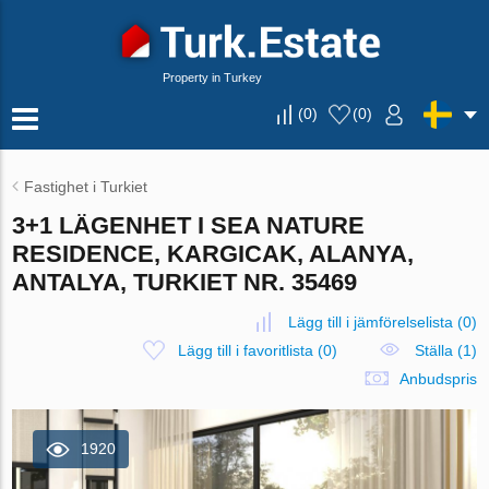
Property in Turkey
(
0
)
(
0
)
Fastighet i Turkiet
3+1 LÄGENHET I SEA NATURE
RESIDENCE, KARGICAK, ALANYA,
ANTALYA, TURKIET NR. 35469
Lägg till i jämförelselista
(
0
)
Lägg till i favoritlista
(
0
)
Ställa (1)
Anbudspris
1920