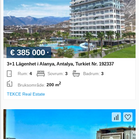
€ 385 000
3+1 Lägenhet i Alanya, Antalya, Turkiet Nr. 192337
Rum:
4
Sovrum:
3
Badrum:
3
2
Bruksområde:
200 m
TEKCE Real Estate