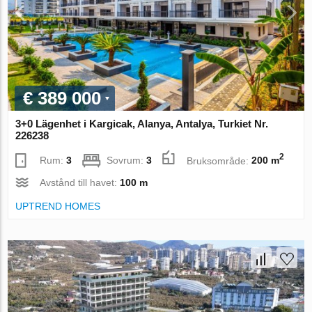
€ 389 000
3+0 Lägenhet i Kargicak, Alanya, Antalya, Turkiet Nr.
226238
2
Rum:
3
Sovrum:
3
Bruksområde:
200 m
Avstånd till havet:
100 m
UPTREND HOMES