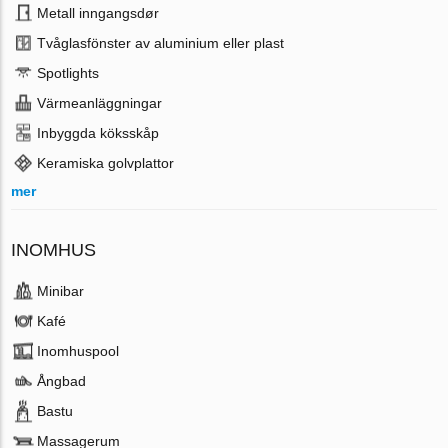
Metall inngangsdør
Tvåglasfönster av aluminium eller plast
Spotlights
Värmeanläggningar
Inbyggda köksskåp
Keramiska golvplattor
mer
INOMHUS
Minibar
Kafé
Inomhuspool
Ångbad
Bastu
Massagerum