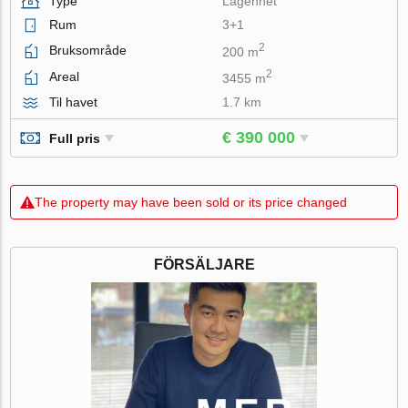
Type
Lägenhet
Rum
3+1
2
Bruksområde
200 m
2
Areal
3455 m
Til havet
1.7 km
€ 390 000
Full pris
The property may have been sold or its price changed
FÖRSÄLJARE