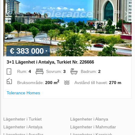
€ 383 000
3+1 Lägenhet i Antalya, Turkiet Nr. 226666
Rum:
4
Sovrum:
3
Badrum:
2
2
Bruksområde:
200 m
Avstånd till havet:
270 m
Tolerance Homes
Lägenheter i Turkiet
Lägenheter i Alanya
Lägenheter i Antalya
Lägenheter i Mahmutlar
Lägenheter i Avsallar
Lägenheter i Kargicak