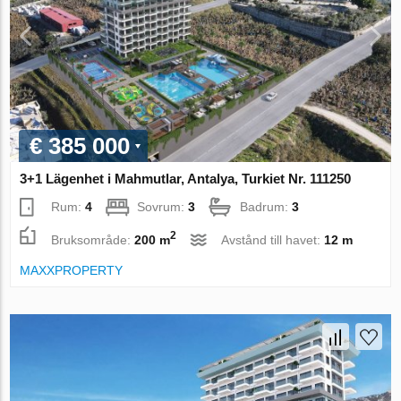
€ 385 000
3+1 Lägenhet i Mahmutlar, Antalya, Turkiet Nr. 111250
Rum:
4
Sovrum:
3
Badrum:
3
2
Bruksområde:
200 m
Avstånd till havet:
12 m
MAXXPROPERTY