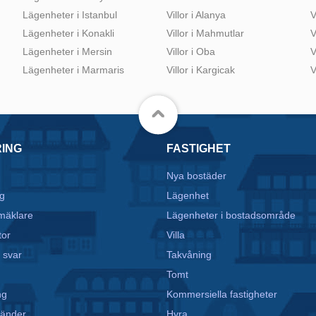
Lägenheter i Istanbul
Villor i Alanya
V
Lägenheter i Konakli
Villor i Mahmutlar
V
Lägenheter i Mersin
Villor i Oba
V
Lägenheter i Marmaris
Villor i Kargicak
V
RING
FASTIGHET
Nya bostäder
g
Lägenhet
mäklare
Lägenheter i bostadsområde
tor
Villa
 svar
Takvåning
Tomt
ng
Kommersiella fastigheter
vänder
Hyra