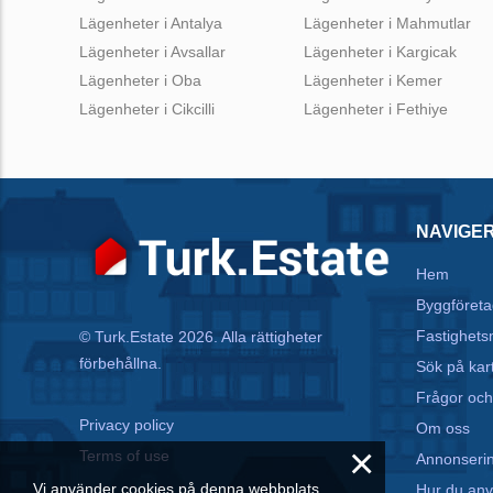
Lägenheter i Antalya
Lägenheter i Mahmutlar
Lägenheter i Avsallar
Lägenheter i Kargicak
Lägenheter i Oba
Lägenheter i Kemer
Lägenheter i Cikcilli
Lägenheter i Fethiye
NAVIGE
Hem
Byggföreta
Fastighets
© Turk.Estate 2026. Alla rättigheter
förbehållna.
Sök på kar
Frågor och
Privacy policy
Om oss
×
Terms of use
Annonseri
Vi använder cookies på denna webbplats.
Hur du an