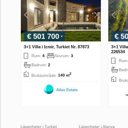
€ 501 700
€ 5
3+1 Villa i Izmir, Turkiet Nr. 87873
3+1 Vill
226534
Rum:
4
Sovrum:
3
Rum
Badrum:
2
Bad
2
Bruksområde:
140 m
Bruk
Atlas Estate
Lägenheter i Turkiet
Lägenheter i Alanya