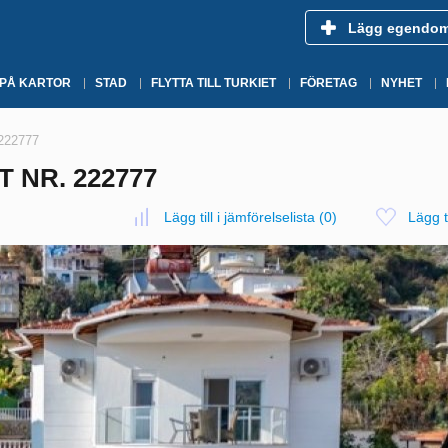
Lägg egendo
 PÅ KARTOR
STAD
FLYTTA TILL TURKIET
FÖRETAG
NYHET
 222777
T NR. 222777
Lägg till i jämförelselista
(
0
)
Lägg ti