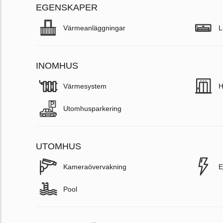
EGENSKAPER
Värmeanläggningar
L
INOMHUS
Värmesystem
H
Utomhusparkering
UTOMHUS
Kameraövervakning
E
Pool