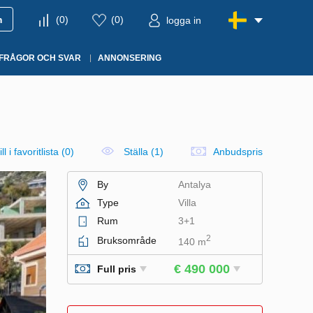
m
(
0
)
(
0
)
logga in
FRÅGOR OCH SVAR
ANNONSERING
ll i favoritlista
(
0
)
Ställa (1)
Anbudspris
By
Antalya
Type
Villa
Rum
3+1
2
Bruksområde
140 m
€ 490 000
Full pris