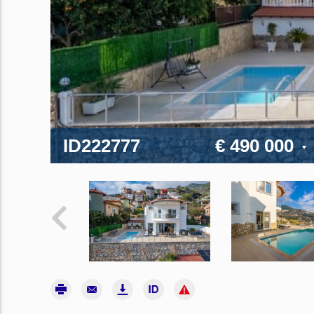
ID222777
€ 490 000