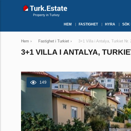
Property in Turkey
HEM
FASTIGHET
HYRA
SÖK
Hem
›
Fastighet i Turkiet
›
3+1 Villa i Antalya, Turkiet Nr.
3+1 VILLA I ANTALYA, TURKIE
149