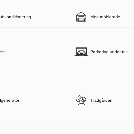
uftkonditionering
Med möblerade
iss
Parkering under tak
lgenerator
Trädgården