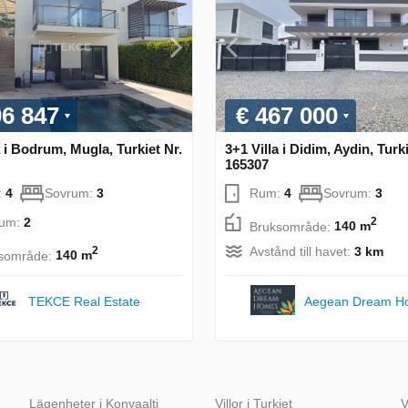
06 847
€ 467 000
a i Bodrum, Mugla, Turkiet Nr.
3+1 Villa i Didim, Aydin, Turki
165307
:
4
Sovrum:
3
Rum:
4
Sovrum:
3
rum:
2
2
Bruksområde:
140 m
Avstånd till havet:
3 km
2
sområde:
140 m
TEKCE Real Estate
Aegean Dream H
Lägenheter i Konyaalti
Villor i Turkiet
V