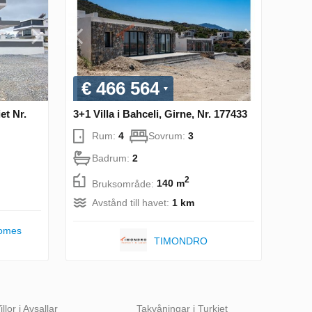
€ 466 564
et Nr.
3+1 Villa i Bahceli, Girne, Nr. 177433
Rum:
4
Sovrum:
3
Badrum:
2
2
Bruksområde:
140 m
Avstånd till havet:
1 km
omes
TIMONDRO
illor i Avsallar
Takvåningar i Turkiet