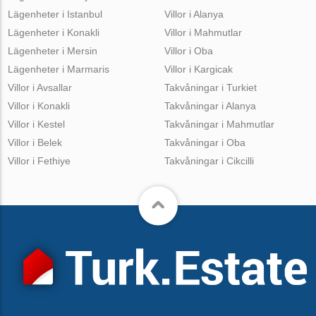
Lägenheter i Istanbul
Villor i Alanya
Lägenheter i Konakli
Villor i Mahmutlar
Lägenheter i Mersin
Villor i Oba
Lägenheter i Marmaris
Villor i Kargicak
Villor i Avsallar
Takvåningar i Turkiet
Villor i Konakli
Takvåningar i Alanya
Villor i Kestel
Takvåningar i Mahmutlar
Villor i Belek
Takvåningar i Oba
Villor i Fethiye
Takvåningar i Cikcilli