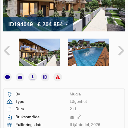
ID194049
€ 204 854
By
Mugla
Type
Lägenhet
Rum
2+1
2
Bruksområde
88 m
Fullføringsdato
II fjärdedel, 2026