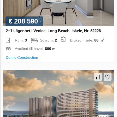
€ 208 590
2+1 Lägenhet i Venice, Long Beach, Iskele, Nr. 52226
2
Rum:
3
Sovrum:
2
Bruksområde:
88 m
Avstånd till havet:
800 m
Dem's Construction