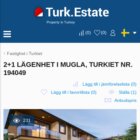
Property in Turkey
(
0
)
(
0
)
Fastighet i Turkiet
2+1 LÄGENHET I MUGLA, TURKIET NR.
194049
Lägg till i jämförelselista
(
0
)
Lägg till i favoritlista
(
0
)
Ställa (1)
Anbudspris
231