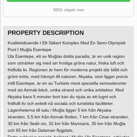
3855 objekt mer
PROPERTY DESCRIPTION
Kvalitetsboende I Ett Säkert Komplex Med En Semi-Olympisk
Pool I Muğla Esentepe
Ula Esentepe, ett av Muğlas dolda paradis, är en unik region
som utmärker sig med sin frodiga gröna natur, friska luft och
fridfulla liv. Regionen är hem för moderna projekt där blått och
grönt möts, med hänsyn till naturen. Akyaka, som ligger precis
intill Esentepe, är en av Turkiets mest speciella semesterorter
med sin Azmak-bäck, unika strand och unika arkitektur. Med
Akyaka bara 5 minuter bort kan du njuta av ett lugnt och
fridfullt liv och enkelt nå sociala och turistiska faciliteter.
Lägenheterna till salu i Muğla ligger 5 km från Akyaka-
stranden, 5,5 km från Azmak-floden, 7 km från Cinar-stranden,
30 km från Sedir-ön, 32 km från Marmaris, 35 km från Muğla
och 65 km från Dalaman flygplats.
Detta exklusiva projekt, beläget i Muğla Ula Esentepe, erbjuder