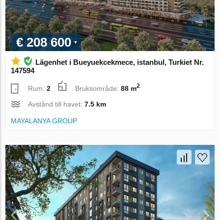
€ 208 600
Lägenhet i Bueyuekcekmece, istanbul, Turkiet Nr.
147594
2
Rum:
2
Bruksområde:
88 m
Avstånd till havet:
7.5 km
MAYALANYA GROUP