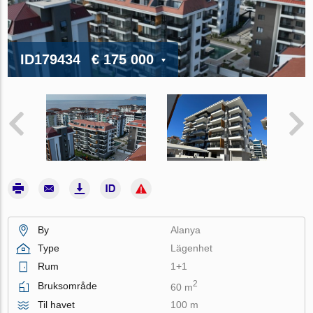
ID179434
€ 175 000
By
Alanya
Type
Lägenhet
Rum
1+1
2
Bruksområde
60 m
Til havet
100 m