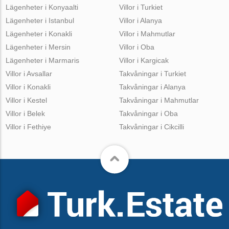
Lägenheter i Konyaalti
Villor i Turkiet
Lägenheter i Istanbul
Villor i Alanya
Lägenheter i Konakli
Villor i Mahmutlar
Lägenheter i Mersin
Villor i Oba
Lägenheter i Marmaris
Villor i Kargicak
Villor i Avsallar
Takvåningar i Turkiet
Villor i Konakli
Takvåningar i Alanya
Villor i Kestel
Takvåningar i Mahmutlar
Villor i Belek
Takvåningar i Oba
Villor i Fethiye
Takvåningar i Cikcilli