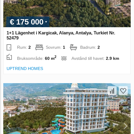
€ 175 000
1+1 Lägenhet i Kargicak, Alanya, Antalya, Turkiet Nr.
52479
Rum:
2
Sovrum:
1
Badrum:
2
2
Bruksområde:
60 m
Avstånd till havet:
2.9 km
UPTREND HOMES