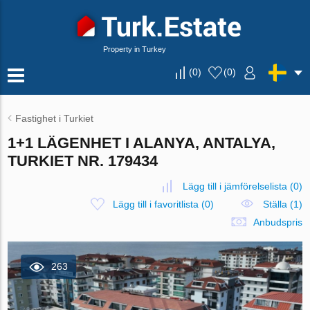
Property in Turkey
(
0
)
(
0
)
Fastighet i Turkiet
1+1 LÄGENHET I ALANYA, ANTALYA,
TURKIET NR. 179434
Lägg till i jämförelselista
(
0
)
Lägg till i favoritlista
(
0
)
Ställa (1)
Anbudspris
263