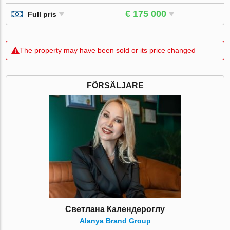
€ 175 000
Full pris
The property may have been sold or its price changed
FÖRSÄLJARE
Светлана Календероглу
Alanya Brand Group