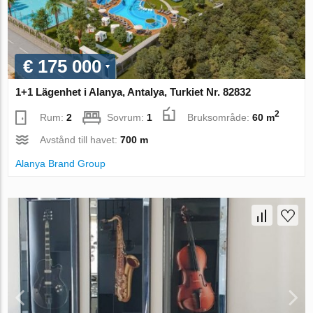
€ 175 000
1+1 Lägenhet i Alanya, Antalya, Turkiet Nr. 82832
2
Rum:
2
Sovrum:
1
Bruksområde:
60 m
Avstånd till havet:
700 m
Alanya Brand Group