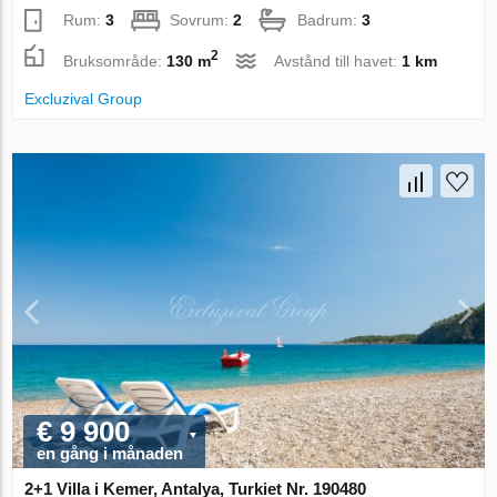
Rum:
3
Sovrum:
2
Badrum:
3
2
Bruksområde:
130 m
Avstånd till havet:
1 km
Excluzival Group
€ 9 900
en gång i månaden
2+1 Villa i Kemer, Antalya, Turkiet Nr. 190480