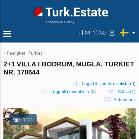
Property in Turkey
(
0
)
(
0
)
Fastighet i Turkiet
2+1 VILLA I BODRUM, MUGLA, TURKIET
NR. 178644
Lägg till i jämförelselista
(
0
)
Lägg till i favoritlista
(
0
)
Ställa (1)
Anbudspris
1414