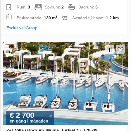
Rum:
3
Sovrum:
2
Badrum:
3
2
Bruksområde:
130 m
Avstånd till havet:
1.2 km
Excluzival Group
€ 2 700
en gång i månaden
2+1 Villa i Bodrum, Mugla, Turkiet Nr. 178539