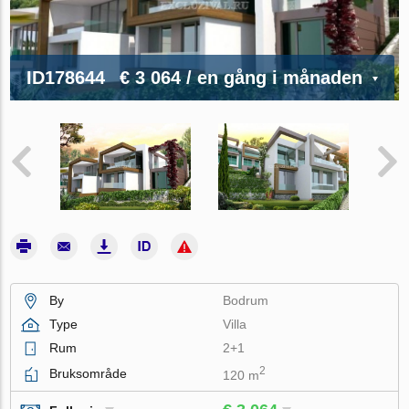
ID178644
€ 3 064
/ en gång i månaden
By
Bodrum
Type
Villa
Rum
2+1
2
Bruksområde
120 m