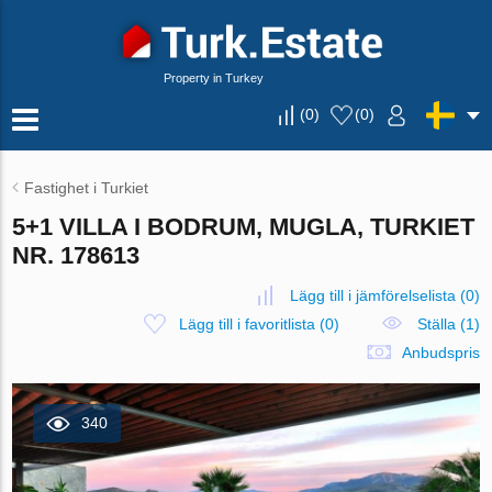
Property in Turkey
(
0
)
(
0
)
Fastighet i Turkiet
5+1 VILLA I BODRUM, MUGLA, TURKIET
NR. 178613
Lägg till i jämförelselista
(
0
)
Lägg till i favoritlista
(
0
)
Ställa (1)
Anbudspris
340