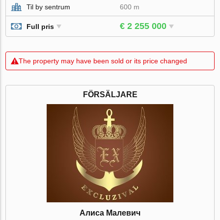
Til by sentrum
600 m
€ 2 255 000
Full pris
The property may have been sold or its price changed
FÖRSÄLJARE
Алиса Малевич