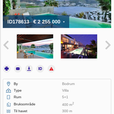
ID178613
€ 2 255 000
By
Bodrum
Type
Villa
Rum
5+1
2
Bruksområde
400 m
Til havet
300 m