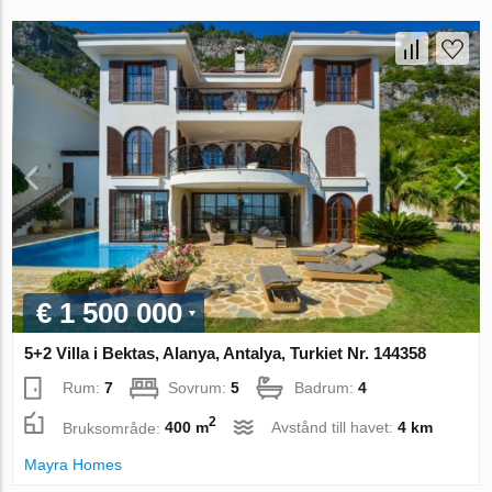
€ 1 500 000
5+2 Villa i Bektas, Alanya, Antalya, Turkiet Nr. 144358
Rum:
7
Sovrum:
5
Badrum:
4
2
Bruksområde:
400 m
Avstånd till havet:
4 km
Mayra Homes