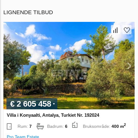
LIGNENDE TILBUD
€ 2 605 458
Villa i Konyaalti, Antalya, Turkiet Nr. 192024
2
Rum:
7
Badrum:
6
Bruksområde:
400 m
Pro Team Estate