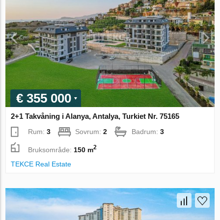
€ 355 000
2+1 Takvåning i Alanya, Antalya, Turkiet Nr. 75165
Rum:
3
Sovrum:
2
Badrum:
3
2
Bruksområde:
150 m
TEKCE Real Estate