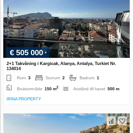
€ 505 000
2+1 Takvåning i Kargicak, Alanya, Antalya, Turkiet Nr.
134014
Rum:
3
Sovrum:
2
Badrum:
1
2
Bruksområde:
150 m
Avstånd till havet:
500 m
IRINA PROPERTY