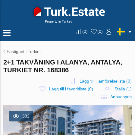
Property in Turkey
(
0
)
(
0
)
Fastighet i Turkiet
2+1 TAKVÅNING I ALANYA, ANTALYA,
TURKIET NR. 168386
Lägg till i jämförelselista
(
0
)
Lägg till i favoritlista
(
0
)
Ställa (1)
Anbudspris
332