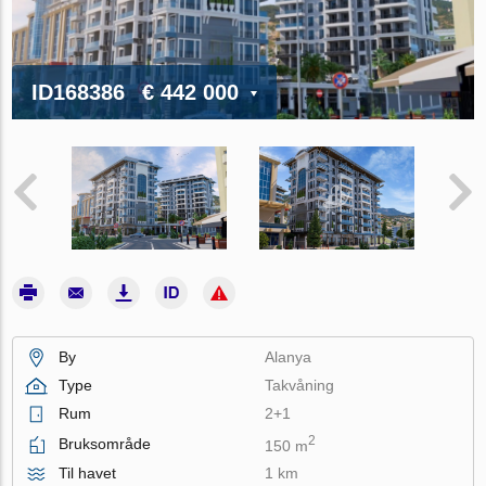
ID168386
€ 442 000
By
Alanya
Type
Takvåning
Rum
2+1
2
Bruksområde
150 m
Til havet
1 km