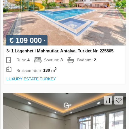
€ 109 000
3+1 Lägenhet i Mahmutlar, Antalya, Turkiet Nr. 225805
Rum:
4
Sovrum:
3
Badrum:
2
2
Bruksområde:
130 m
LUXURY ESTATE TURKEY