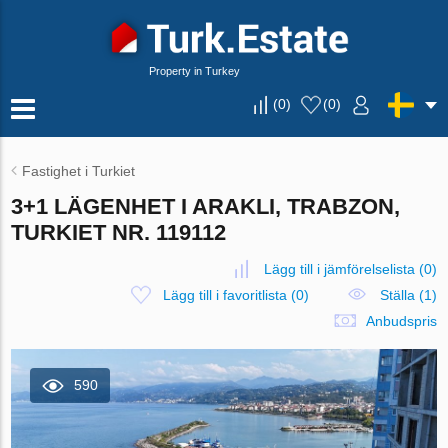
Property in Turkey
(
0
)
(
0
)
Fastighet i Turkiet
3+1 LÄGENHET I ARAKLI, TRABZON,
TURKIET NR. 119112
Lägg till i jämförelselista
(
0
)
Lägg till i favoritlista
(
0
)
Ställa (1)
Anbudspris
590