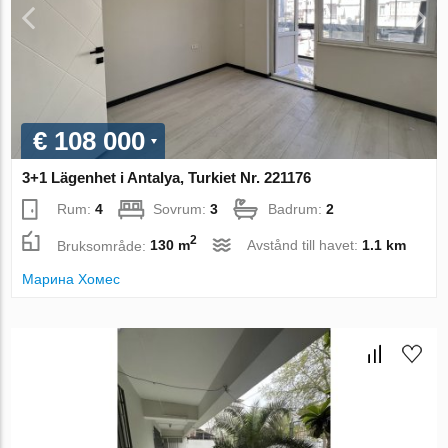
€ 108 000
3+1 Lägenhet i Antalya, Turkiet Nr. 221176
Rum:
4
Sovrum:
3
Badrum:
2
2
Bruksområde:
130 m
Avstånd till havet:
1.1 km
Марина Хомес