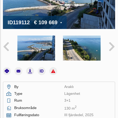
ID119112
€ 109 669
By
Araklı
Type
Lägenhet
Rum
3+1
2
Bruksområde
130 m
Fullføringsdato
III fjärdedel, 2025