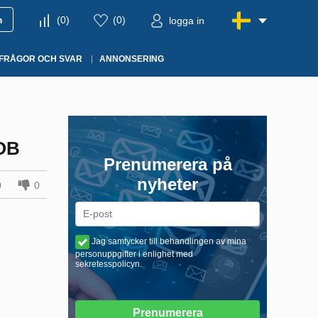
m
(
0
)
(
0
)
logga in
FRÅGOR OCH SVAR
ANNONSERING
ОВ
Prenumerera på
nyheter
0
0
Jag samtycker till behandlingen av mina
personuppgifter i enlighet med
sekretesspolicyn.
Prenumerera