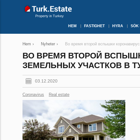
Property in Turkey
HEM
FASTIGHET
HYRA
SÖK
Hem
›
Nyheter
›
Во время второй вспышки коронавирус
ВО ВРЕМЯ ВТОРОЙ ВСПЫШ
ЗЕМЕЛЬНЫХ УЧАСТКОВ В Т
03.12.2020
Coronavirus
Real estate