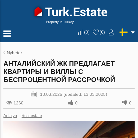
Property in Turkey
(
0
)
(
0
)
Nyheter
АНТАЛИЙСКИЙ ЖК ПРЕДЛАГАЕТ
КВАРТИРЫ И ВИЛЛЫ С
БЕСПРОЦЕНТНОЙ РАССРОЧКОЙ
13.03.2025 (updated: 13.03.2025)
1260
0
0
Antalya
Real estate