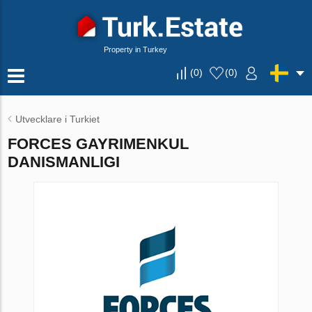
Property in Turkey
(
0
)
(
0
)
Utvecklare i Turkiet
FORCES GAYRIMENKUL
DANISMANLIGI