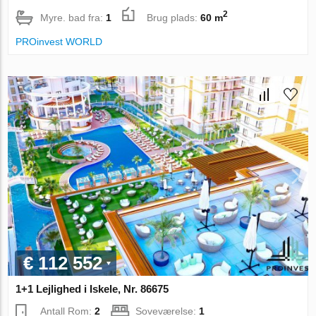
2
Myre. bad fra:
1
Brug plads:
60 m
PROinvest WORLD
€ 112 552
1+1 Lejlighed i Iskele, Nr. 86675
Antall Rom:
2
Soveværelse:
1