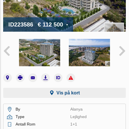
ID223586
€ 112 500
Vis på kort
By
Alanya
Type
Lejlighed
Antall Rom
1+1