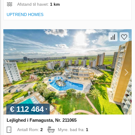
Afstand til havet:
1 km
UPTREND HOMES
€ 112 464
Lejlighed i Famagusta, Nr. 211065
Antall Rom:
2
Myre. bad fra:
1