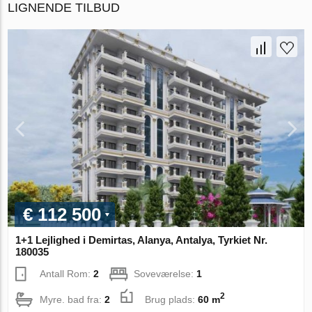
LIGNENDE TILBUD
€ 112 500
1+1 Lejlighed i Demirtas, Alanya, Antalya, Tyrkiet Nr.
180035
Antall Rom:
2
Soveværelse:
1
2
Myre. bad fra:
2
Brug plads:
60 m