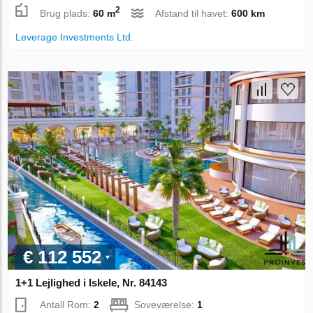
2
Brug plads:
60 m
Afstand til havet:
600 km
Leverage Investments Ltd.
€ 112 552
1+1 Lejlighed i Iskele, Nr. 84143
Antall Rom:
2
Soveværelse:
1