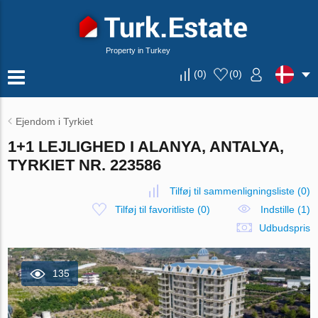
Property in Turkey
(
0
)
(
0
)
Ejendom i Tyrkiet
1+1 LEJLIGHED I ALANYA, ANTALYA,
TYRKIET NR. 223586
Tilføj til sammenligningsliste
(
0
)
Tilføj til favoritliste
(
0
)
Indstille (1)
Udbudspris
135