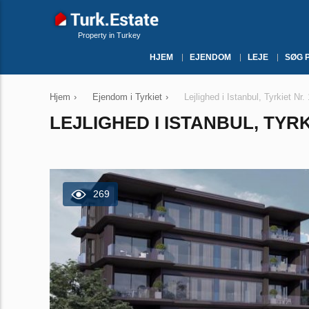
Property in Turkey
HJEM
EJENDOM
LEJE
SØG 
Hjem
›
Ejendom i Tyrkiet
›
Lejlighed i Istanbul, Tyrkiet Nr
LEJLIGHED I ISTANBUL, TYRK
269