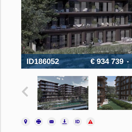
ID186052
€ 934 739