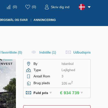
(
0
)
(
0
)
Skriv dig ind
ØRGSMÅL OG SVAR
ANNONCERING
il favoritliste
(
0
)
Indstille (1)
Udbudspris
By
Istanbul
Type
Lejlighed
Antall Rom
3
2
Brug plads
105 m
€ 934 739
Fuld pris