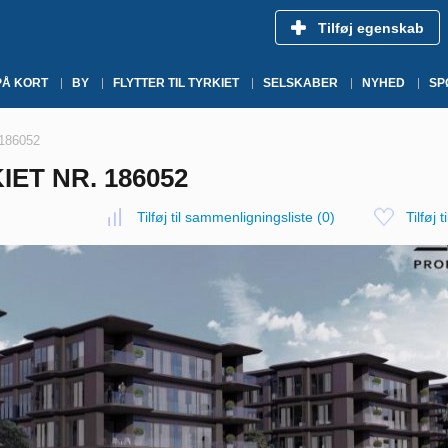
Tilføj egenskab
PÅ KORT
BY
FLYTTER TIL TYRKIET
SELSKABER
NYHED
SP
. 186052
IET NR. 186052
Tilføj til sammenligningsliste
(
0
)
Tilføj t