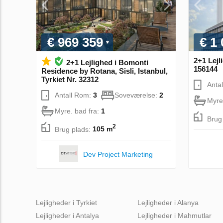
€ 969 359
€ 1
2+1 Lejli
2+1 Lejlighed i Bomonti
156144
Residence by Rotana, Sisli, Istanbul,
Tyrkiet Nr. 32312
Anta
Antall Rom:
3
Soveværelse:
2
Myre
Myre. bad fra:
1
Brug
2
Brug plads:
105 m
Dev Project Marketing
Lejligheder i Tyrkiet
Lejligheder i Alanya
Lejligheder i Antalya
Lejligheder i Mahmutlar