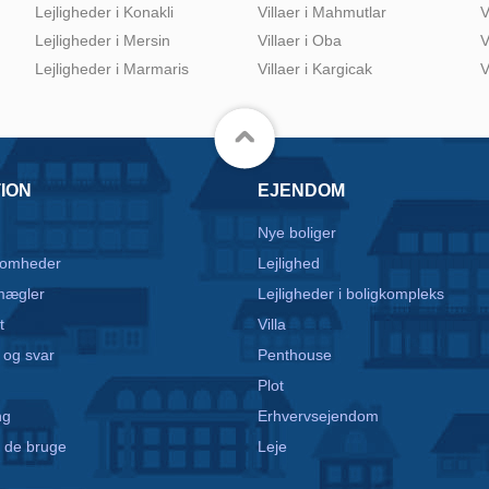
Lejligheder i Konakli
Villaer i Mahmutlar
V
Lejligheder i Mersin
Villaer i Oba
V
Lejligheder i Marmaris
Villaer i Kargicak
V
ION
EJENDOM
Nye boliger
somheder
Lejlighed
mægler
Lejligheder i boligkompleks
t
Villa
 og svar
Penthouse
Plot
ng
Erhvervsejendom
 de bruge
Leje