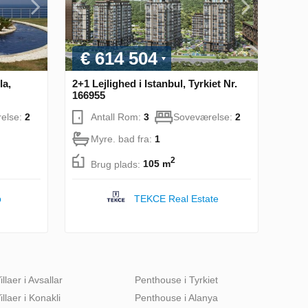
€ 614 504
la,
2+1 Lejlighed i Istanbul, Tyrkiet Nr.
166955
else:
2
Antall Rom:
3
Soveværelse:
2
Myre. bad fra:
1
2
Brug plads:
105 m
p
TEKCE Real Estate
illaer i Avsallar
Penthouse i Tyrkiet
illaer i Konakli
Penthouse i Alanya