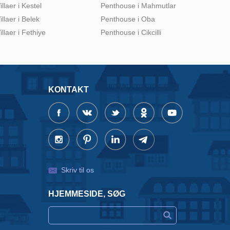
illaer i Kestel
Penthouse i Mahmutlar
illaer i Belek
Penthouse i Oba
illaer i Fethiye
Penthouse i Cikcilli
KONTAKT
Skriv til os
HJEMMESIDE, SØG