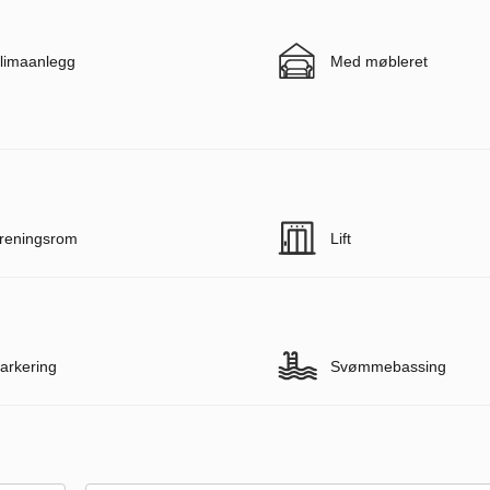
limaanlegg
Med møbleret
reningsrom
Lift
arkering
Svømmebassing