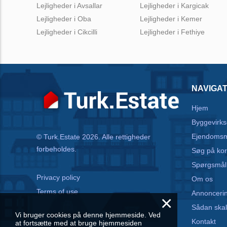
Lejligheder i Avsallar
Lejligheder i Kargicak
Lejligheder i Oba
Lejligheder i Kemer
Lejligheder i Cikcilli
Lejligheder i Fethiye
NAVIGAT
Hjem
Byggevirk
Ejendoms
© Turk.Estate 2026. Alle rettigheder
forbeholdes.
Søg på kor
Spørgsmål
Privacy policy
Om os
Terms of use
Annonceri
×
Sådan skal
Vi bruger cookies på denne hjemmeside. Ved
Kontakt
at fortsætte med at bruge hjemmesiden