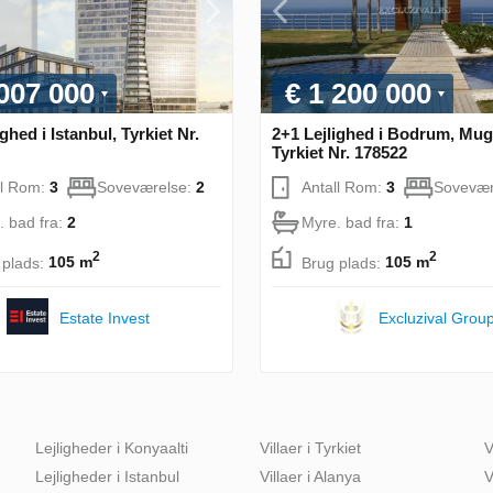
 007 000
€ 1 200 000
ghed i Istanbul, Tyrkiet Nr.
2+1 Lejlighed i Bodrum, Mug
Tyrkiet Nr. 178522
ll Rom:
3
Soveværelse:
2
Antall Rom:
3
Sovevær
. bad fra:
2
Myre. bad fra:
1
2
2
 plads:
105 m
Brug plads:
105 m
Estate Invest
Excluzival Grou
Lejligheder i Konyaalti
Villaer i Tyrkiet
V
Lejligheder i Istanbul
Villaer i Alanya
V