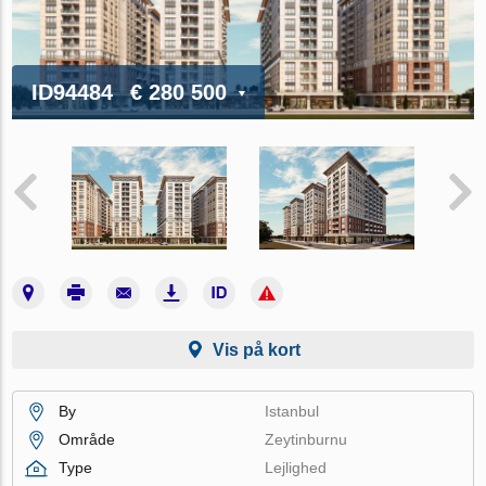
ID94484
€ 280 500
Vis på kort
By
Istanbul
Område
Zeytinburnu
Type
Lejlighed