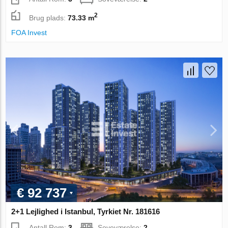
2
Brug plads:
73.33 m
FOA Invest
€ 92 737
2+1 Lejlighed i Istanbul, Tyrkiet Nr. 181616
Antall Rom:
3
Soveværelse:
2