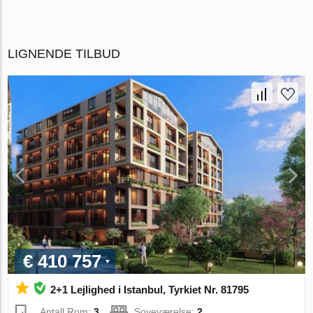
LIGNENDE TILBUD
€ 410 757
2+1 Lejlighed i Istanbul, Tyrkiet Nr. 81795
Antall Rom:
3
Soveværelse:
2