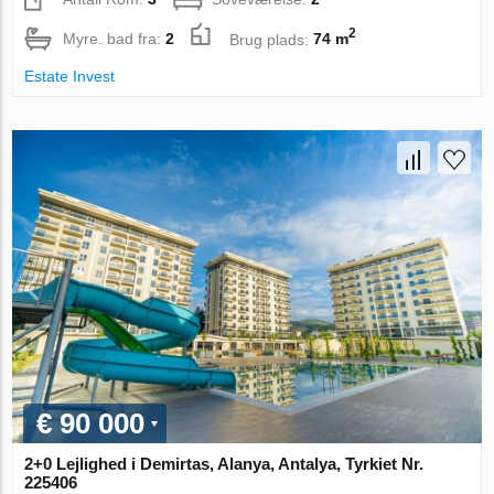
2
Myre. bad fra:
2
Brug plads:
74 m
Estate Invest
€ 90 000
2+0 Lejlighed i Demirtas, Alanya, Antalya, Tyrkiet Nr.
225406