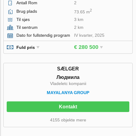
Antall Rom
2
2
Brug plads
73.65 m
Til sjøs
3 km
Til sentrum
2 km
Dato for fullstendig program
IV kvarter, 2025
€ 280 500
Fuld pris
SÆLGER
Людмила
Vladeletc kompanii
MAYALANYA GROUP
Kontakt
4155 objekte mere