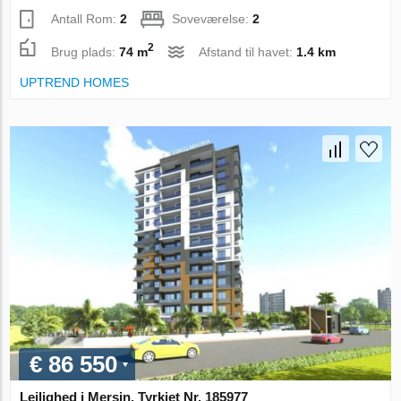
Antall Rom:
2
Soveværelse:
2
2
Brug plads:
74 m
Afstand til havet:
1.4 km
UPTREND HOMES
€ 86 550
Lejlighed i Mersin, Tyrkiet Nr. 185977