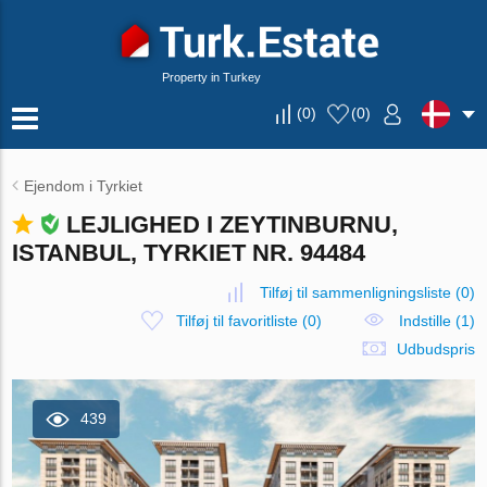
Property in Turkey
(
0
)
(
0
)
Ejendom i Tyrkiet
LEJLIGHED I ZEYTINBURNU,
ISTANBUL, TYRKIET NR. 94484
Tilføj til sammenligningsliste
(
0
)
Tilføj til favoritliste
(
0
)
Indstille (1)
Udbudspris
439