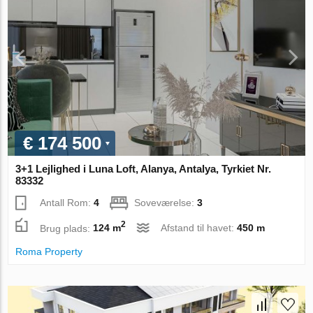
€ 174 500
3+1 Lejlighed i Luna Loft, Alanya, Antalya, Tyrkiet Nr.
83332
Antall Rom:
4
Soveværelse:
3
2
Brug plads:
124 m
Afstand til havet:
450 m
Roma Property