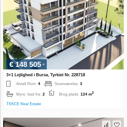
€ 148 505
3+1 Lejlighed i Bursa, Tyrkiet Nr. 228718
Antall Rom:
4
Soveværelse:
3
2
Myre. bad fra:
2
Brug plads:
124 m
TEKCE Real Estate