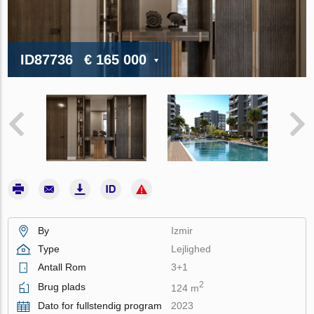
ID87736
€ 165 000
By
Izmir
Type
Lejlighed
Antall Rom
3+1
2
Brug plads
124 m
Dato for fullstendig program
2023