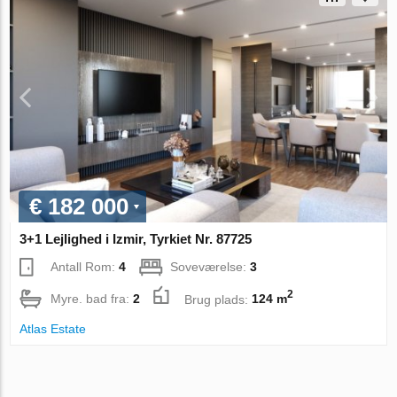
€ 182 000
3+1 Lejlighed i Izmir, Tyrkiet Nr. 87725
Antall Rom:
4
Soveværelse:
3
2
Myre. bad fra:
2
Brug plads:
124 m
Atlas Estate