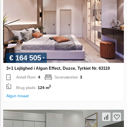
€ 164 505
3+1 Lejlighed i Algun Effect, Duzce, Tyrkiet Nr. 63119
Antall Rom:
4
Soveværelse:
3
2
Brug plads:
124 m
Algun Insaat