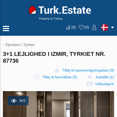
Property in Turkey
(
0
)
(
0
)
Ejendom i Tyrkiet
3+1 LEJLIGHED I IZMIR, TYRKIET NR.
87736
Tilføj til sammenligningsliste
(
0
)
Tilføj til favoritliste
(
0
)
Indstille (1)
Udbudspris
942