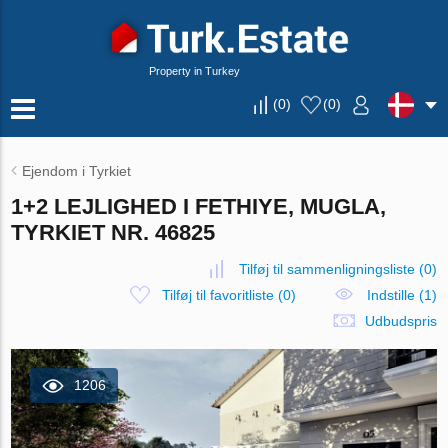
Property in Turkey
(
0
)
(
0
)
Ejendom i Tyrkiet
1+2 LEJLIGHED I FETHIYE, MUGLA,
TYRKIET NR. 46825
Tilføj til sammenligningsliste
(
0
)
Tilføj til favoritliste
(
0
)
Indstille (1)
Udbudspris
1206