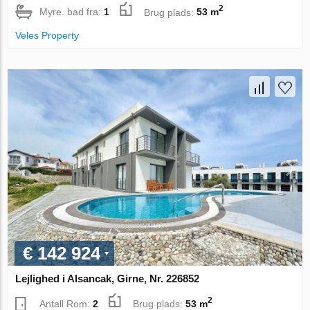
2
Myre. bad fra:
1
Brug plads:
53 m
Veles Property
€ 142 924
Lejlighed i Alsancak, Girne, Nr. 226852
2
Antall Rom:
2
Brug plads:
53 m