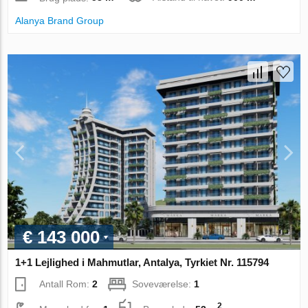
Alanya Brand Group
€ 143 000
1+1 Lejlighed i Mahmutlar, Antalya, Tyrkiet Nr. 115794
Antall Rom:
2
Soveværelse:
1
2