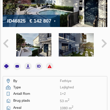
ID46825
€ 142 807
By
Fethiye
Type
Lejlighed
Antall Rom
1+2
2
Brug plads
53 m
2
Areal
1080 m