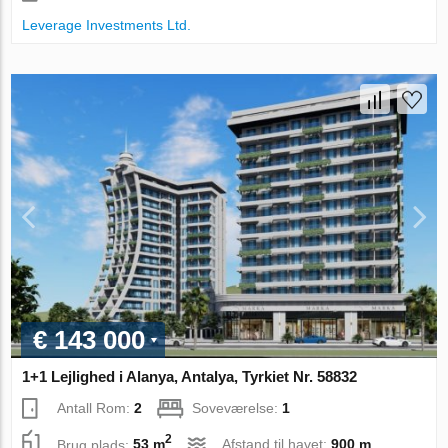
Leverage Investments Ltd.
€ 143 000
1+1 Lejlighed i Alanya, Antalya, Tyrkiet Nr. 58832
Antall Rom:
2
Soveværelse:
1
2
Brug plads:
53 m
Afstand til havet:
900 m