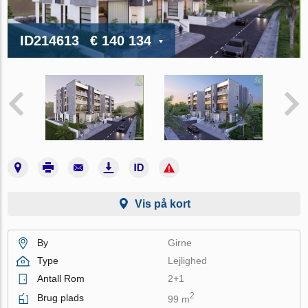
ID214613
€ 140 134
Vis på kort
By
Girne
Type
Lejlighed
Antall Rom
2+1
2
Brug plads
99 m