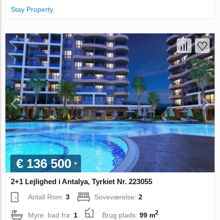
Stay Property
€ 136 500
2+1 Lejlighed i Antalya, Tyrkiet Nr. 223055
Antall Rom:
3
Soveværelse:
2
2
Myre. bad fra:
1
Brug plads:
99 m