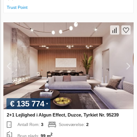
Trust Point
€ 135 774
2+1 Lejlighed i Algun Effect, Duzce, Tyrkiet Nr. 95239
Antall Rom:
3
Soveværelse:
2
2
Brug plads:
99 m