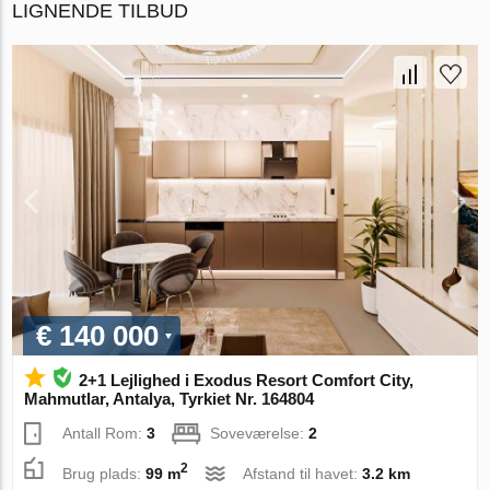
LIGNENDE TILBUD
€ 140 000
2+1 Lejlighed i Exodus Resort Comfort City,
Mahmutlar, Antalya, Tyrkiet Nr. 164804
Antall Rom:
3
Soveværelse:
2
2
Brug plads:
99 m
Afstand til havet:
3.2 km