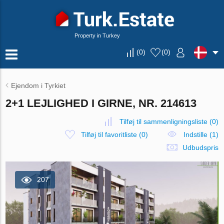
Property in Turkey
(
0
)
(
0
)
Ejendom i Tyrkiet
2+1 LEJLIGHED I GIRNE, NR. 214613
Tilføj til sammenligningsliste
(
0
)
Tilføj til favoritliste
(
0
)
Indstille (1)
Udbudspris
207