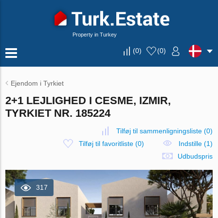
Property in Turkey
(
0
)
(
0
)
Ejendom i Tyrkiet
2+1 LEJLIGHED I CESME, IZMIR,
TYRKIET NR. 185224
Tilføj til sammenligningsliste
(
0
)
Tilføj til favoritliste
(
0
)
Indstille (1)
Udbudspris
317