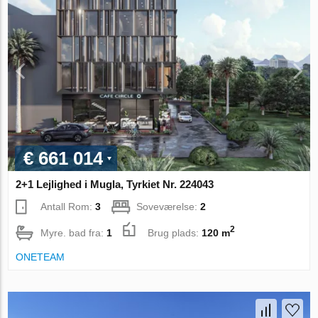
€ 661 014
2+1 Lejlighed i Mugla, Tyrkiet Nr. 224043
Antall Rom:
3
Soveværelse:
2
2
Myre. bad fra:
1
Brug plads:
120 m
ONETEAM