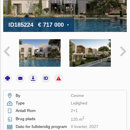
ID185224
€ 717 000
By
Cesme
Type
Lejlighed
Antall Rom
2+1
2
Brug plads
120 m
Dato for fullstendig program
II kvarter, 2027