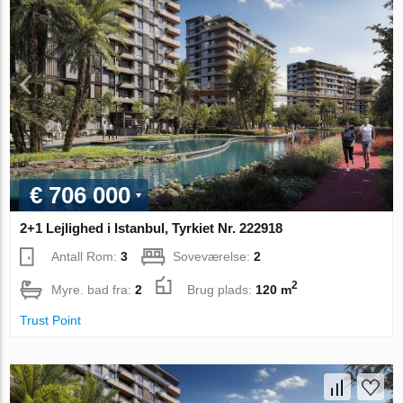
€ 706 000
2+1 Lejlighed i Istanbul, Tyrkiet Nr. 222918
Antall Rom:
3
Soveværelse:
2
2
Myre. bad fra:
2
Brug plads:
120 m
Trust Point