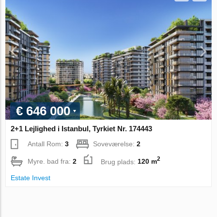
€ 646 000
2+1 Lejlighed i Istanbul, Tyrkiet Nr. 174443
Antall Rom:
3
Soveværelse:
2
2
Myre. bad fra:
2
Brug plads:
120 m
Estate Invest