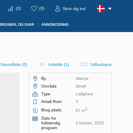
(
0
)
(
0
)
Skriv dig ind
ØRGSMÅL OG SVAR
ANNONCERING
il favoritliste
(
0
)
Indstille (1)
Udbudspris
By
Alanya
Område
Dinek
Type
Lejlighed
Antall Rom
3
2
Brug plads
57 m
Dato for
fullstendig
II kvarter, 2025
program