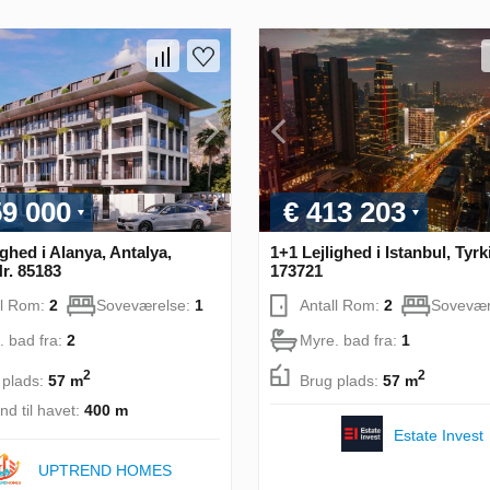
59 000
€ 413 203
ighed i Alanya, Antalya,
1+1 Lejlighed i Istanbul, Tyrk
Nr. 85183
173721
ll Rom:
2
Soveværelse:
1
Antall Rom:
2
Sovevær
. bad fra:
2
Myre. bad fra:
1
2
2
 plads:
57 m
Brug plads:
57 m
nd til havet:
400 m
Estate Invest
UPTREND HOMES