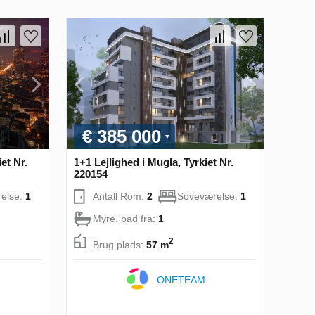
€ 385 000
iet Nr.
1+1 Lejlighed i Mugla, Tyrkiet Nr.
220154
else:
1
Antall Rom:
2
Soveværelse:
1
Myre. bad fra:
1
2
Brug plads:
57 m
ONETEAM