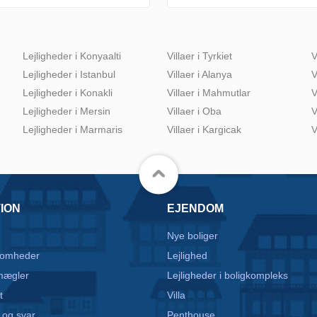
Lejligheder i Konyaalti
Villaer i Tyrkiet
V
Lejligheder i Istanbul
Villaer i Alanya
V
Lejligheder i Konakli
Villaer i Mahmutlar
V
Lejligheder i Mersin
Villaer i Oba
V
Lejligheder i Marmaris
Villaer i Kargicak
V
ION
EJENDOM
Nye boliger
somheder
Lejlighed
mægler
Lejligheder i boligkompleks
t
Villa
 og svar
Penthouse