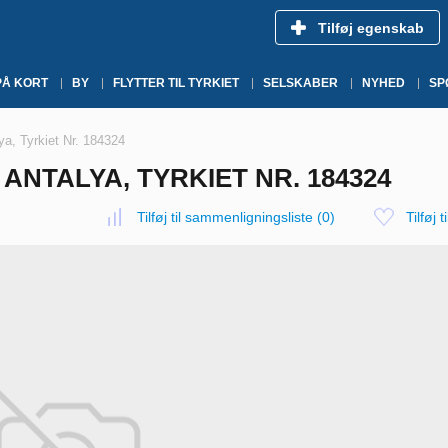
Tilføj egenskab
PÅ KORT
BY
FLYTTER TIL TYRKIET
SELSKABER
NYHED
SP
lya, Tyrkiet Nr. 184324
 ANTALYA, TYRKIET NR. 184324
Tilføj til sammenligningsliste
(
0
)
Tilføj t