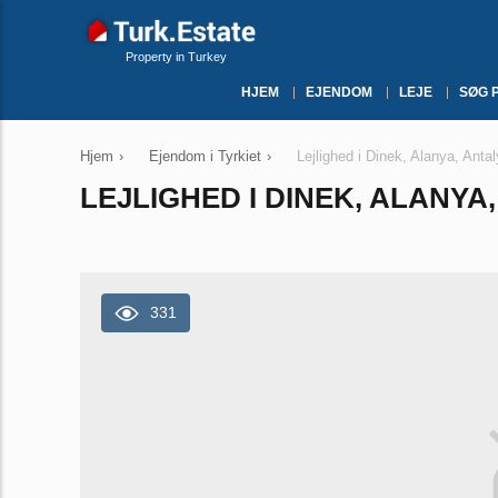
Property in Turkey
HJEM
EJENDOM
LEJE
SØG 
Hjem
›
Ejendom i Tyrkiet
›
Lejlighed i Dinek, Alanya, Anta
LEJLIGHED I DINEK, ALANYA,
331