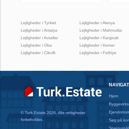
Lejligheder i Tyrkiet
Lejligheder i Alanya
Lejligheder i Antalya
Lejligheder i Mahmutlar
Lejligheder i Avsallar
Lejligheder i Kargicak
Lejligheder i Oba
Lejligheder i Kemer
Lejligheder i Cikcilli
Lejligheder i Fethiye
NAVIGAT
Hjem
Byggevirk
Ejendoms
© Turk.Estate 2026. Alle rettigheder
forbeholdes.
Søg på kor
Spørgsmål