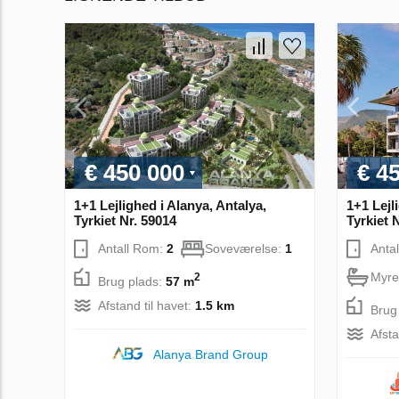
€ 450 000
€ 4
1+1 Lejlighed i Alanya, Antalya,
1+1 Lejl
Tyrkiet Nr. 59014
Tyrkiet 
Antall Rom:
2
Soveværelse:
1
Anta
Myre
2
Brug plads:
57 m
Afstand til havet:
1.5 km
Brug
Afsta
Alanya Brand Group