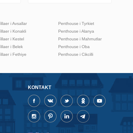
illaer i Avsallar
Penthouse i Tyrkiet
illaer i Konakli
Penthouse i Alanya
illaer i Kestel
Penthouse i Mahmutlar
illaer i Belek
Penthouse i Oba
illaer i Fethiye
Penthouse i Cikcilli
KONTAKT