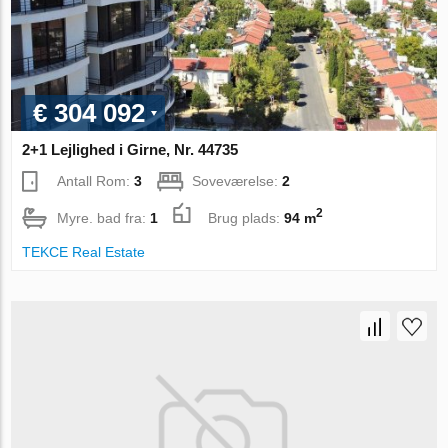
€ 304 092
2+1 Lejlighed i Girne, Nr. 44735
Antall Rom:
3
Soveværelse:
2
2
Myre. bad fra:
1
Brug plads:
94 m
TEKCE Real Estate