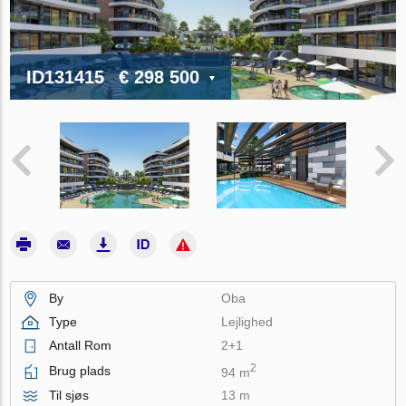
ID131415
€ 298 500
By
Oba
Type
Lejlighed
Antall Rom
2+1
2
Brug plads
94 m
Til sjøs
13 m