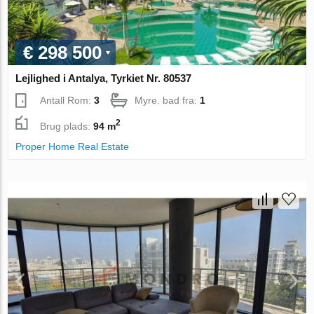
€ 298 500
Lejlighed i Antalya, Tyrkiet Nr. 80537
Antall Rom:
3
Myre. bad fra:
1
2
Brug plads:
94 m
Proper Home Real Estate