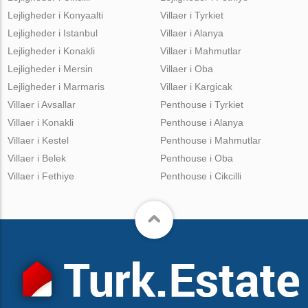
Lejligheder i Konyaalti
Villaer i Tyrkiet
Lejligheder i Istanbul
Villaer i Alanya
Lejligheder i Konakli
Villaer i Mahmutlar
Lejligheder i Mersin
Villaer i Oba
Lejligheder i Marmaris
Villaer i Kargicak
Villaer i Avsallar
Penthouse i Tyrkiet
Villaer i Konakli
Penthouse i Alanya
Villaer i Kestel
Penthouse i Mahmutlar
Villaer i Belek
Penthouse i Oba
Villaer i Fethiye
Penthouse i Cikcilli