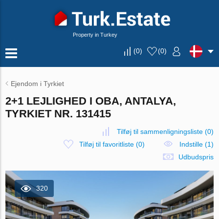
Property in Turkey
(
0
)
(
0
)
Ejendom i Tyrkiet
2+1 LEJLIGHED I OBA, ANTALYA,
TYRKIET NR. 131415
Tilføj til sammenligningsliste
(
0
)
Tilføj til favoritliste
(
0
)
Indstille (1)
Udbudspris
320