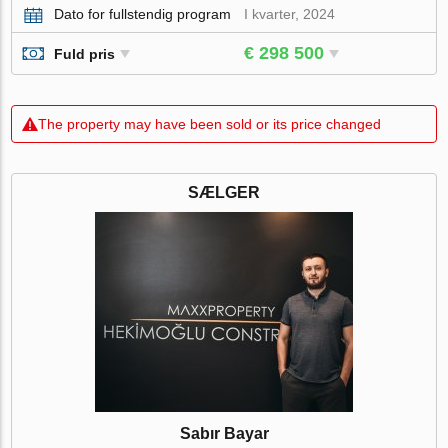
Dato for fullstendig program
I kvarter, 2024
€ 298 500
Fuld pris
The property may have been sold or its price changed
SÆLGER
Sabır Bayar