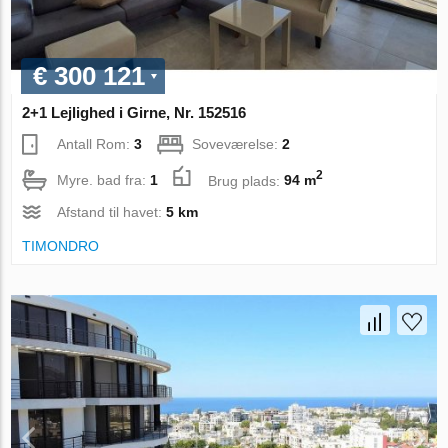
€ 300 121
2+1 Lejlighed i Girne, Nr. 152516
Antall Rom:
3
Soveværelse:
2
2
Myre. bad fra:
1
Brug plads:
94 m
Afstand til havet:
5 km
TIMONDRO