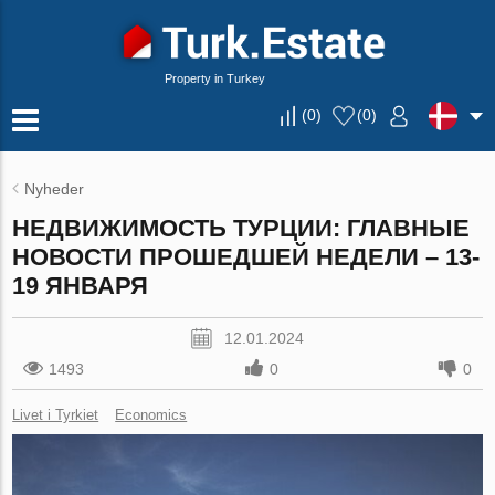
Property in Turkey
(
0
)
(
0
)
Nyheder
НЕДВИЖИМОСТЬ ТУРЦИИ: ГЛАВНЫЕ
НОВОСТИ ПРОШЕДШЕЙ НЕДЕЛИ – 13-
19 ЯНВАРЯ
12.01.2024
1493
0
0
Livet i Tyrkiet
Economics