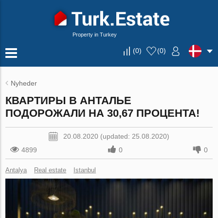
Property in Turkey
(
0
)
(
0
)
Nyheder
КВАРТИРЫ В АНТАЛЬЕ
ПОДОРОЖАЛИ НА 30,67 ПРОЦЕНТА!
20.08.2020 (updated: 25.08.2020)
4899
0
0
Antalya
Real estate
Istanbul