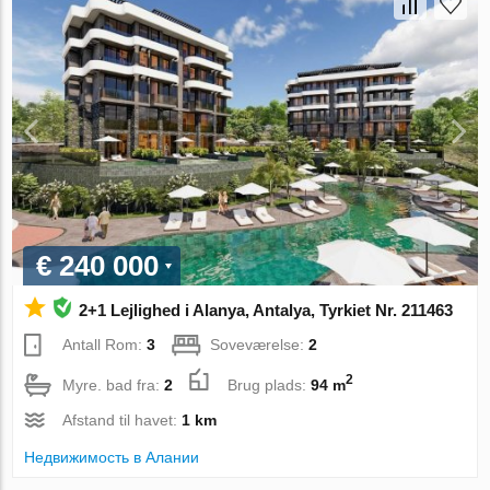
€ 240 000
2+1 Lejlighed i Alanya, Antalya, Tyrkiet Nr. 211463
Antall Rom:
3
Soveværelse:
2
2
Myre. bad fra:
2
Brug plads:
94 m
Afstand til havet:
1 km
Недвижимость в Алании