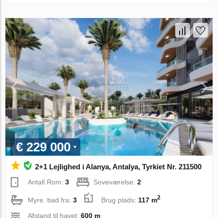
€ 229 000
2+1 Lejlighed i Alanya, Antalya, Tyrkiet Nr. 211500
Antall Rom:
3
Soveværelse:
2
2
Myre. bad fra:
3
Brug plads:
117 m
Afstand til havet:
600 m