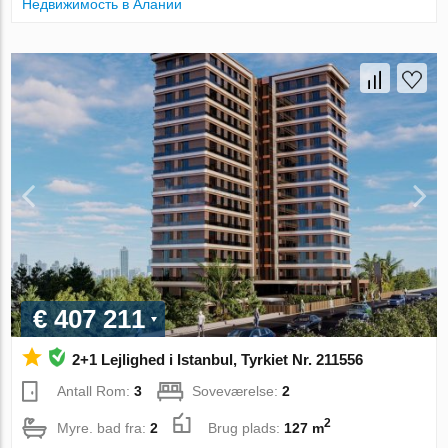
Недвижимость в Алании
€ 407 211
2+1 Lejlighed i Istanbul, Tyrkiet Nr. 211556
Antall Rom:
3
Soveværelse:
2
2
Myre. bad fra:
2
Brug plads:
127 m