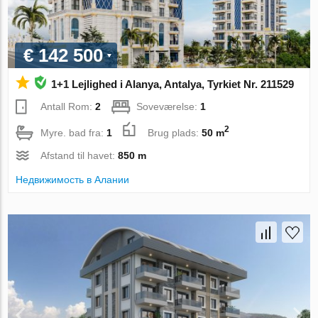
€ 142 500
1+1 Lejlighed i Alanya, Antalya, Tyrkiet Nr. 211529
Antall Rom:
2
Soveværelse:
1
2
Myre. bad fra:
1
Brug plads:
50 m
Afstand til havet:
850 m
Недвижимость в Алании