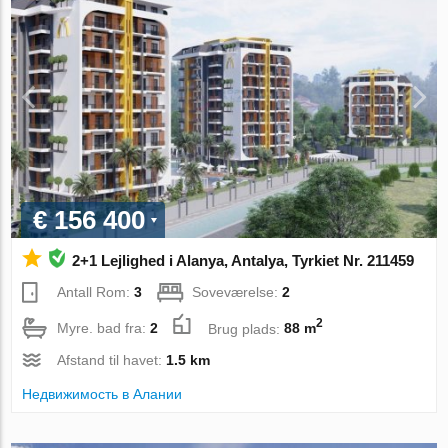
€ 156 400
2+1 Lejlighed i Alanya, Antalya, Tyrkiet Nr. 211459
Antall Rom:
3
Soveværelse:
2
2
Myre. bad fra:
2
Brug plads:
88 m
Afstand til havet:
1.5 km
Недвижимость в Алании