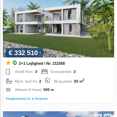
€ 332 510
2+1 Lejlighed i Nr. 211558
Antall Rom:
3
Soveværelse:
2
2
Myre. bad fra:
2
Brug plads:
82 m
Afstand til havet:
500 m
Недвижимость в Алании