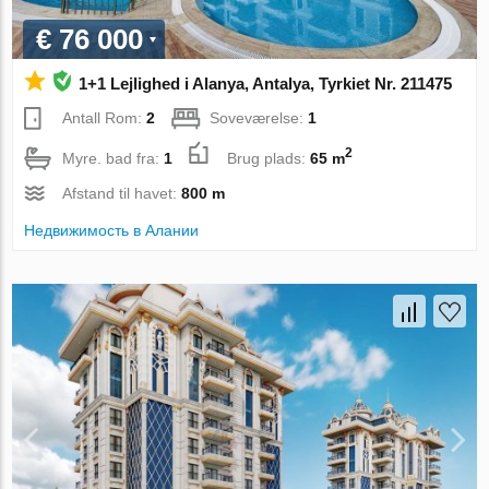
€ 76 000
1+1 Lejlighed i Alanya, Antalya, Tyrkiet Nr. 211475
Antall Rom:
2
Soveværelse:
1
2
Myre. bad fra:
1
Brug plads:
65 m
Afstand til havet:
800 m
Недвижимость в Алании