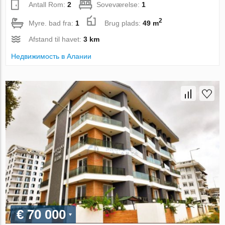
Antall Rom:
2
Soveværelse:
1
2
Myre. bad fra:
1
Brug plads:
49 m
Afstand til havet:
3 km
Недвижимость в Алании
€ 70 000