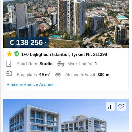
€ 138 256
1+0 Lejlighed i Istanbul, Tyrkiet Nr. 211398
Antall Rom:
Studio
Myre. bad fra:
1
2
Brug plads:
49 m
Afstand til havet:
300 m
Недвижимость в Алании