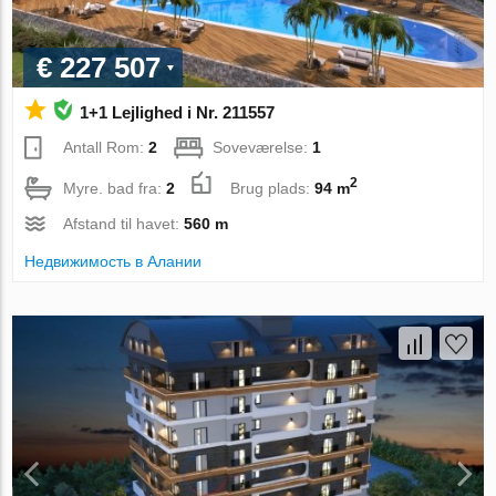
€ 227 507
1+1 Lejlighed i Nr. 211557
Antall Rom:
2
Soveværelse:
1
2
Myre. bad fra:
2
Brug plads:
94 m
Afstand til havet:
560 m
Недвижимость в Алании