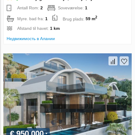
Antall Rom:
2
Soveværelse:
1
2
Myre. bad fra:
1
Brug plads:
59 m
Afstand til havet:
1 km
Недвижимость в Алании
€ 950 000