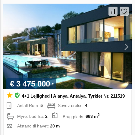
€ 3 475 000
4+1 Lejlighed i Alanya, Antalya, Tyrkiet Nr. 211519
Antall Rom:
5
Soveværelse:
4
2
Myre. bad fra:
2
Brug plads:
683 m
Afstand til havet:
20 m