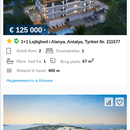
€ 125 000
1+1 Lejlighed i Alanya, Antalya, Tyrkiet Nr. 211577
Antall Rom:
2
Soveværelse:
1
2
Myre. bad fra:
1
Brug plads:
67 m
Afstand til havet:
400 m
Недвижимость в Алании