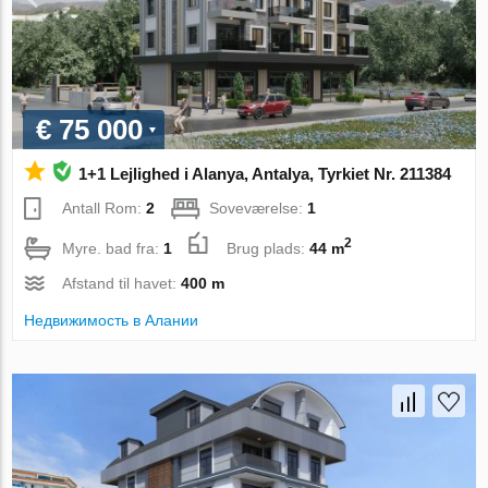
€ 75 000
1+1 Lejlighed i Alanya, Antalya, Tyrkiet Nr. 211384
Antall Rom:
2
Soveværelse:
1
2
Myre. bad fra:
1
Brug plads:
44 m
Afstand til havet:
400 m
Недвижимость в Алании