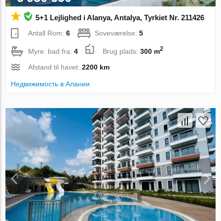
5+1 Lejlighed i Alanya, Antalya, Tyrkiet Nr. 211426
Antall Rom:
6
Soveværelse:
5
2
Myre. bad fra:
4
Brug plads:
300 m
Afstand til havet:
2200 km
Недвижимость в Алании