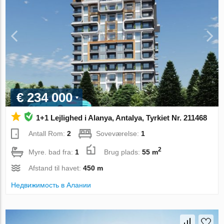
€ 234 000
1+1 Lejlighed i Alanya, Antalya, Tyrkiet Nr. 211468
Antall Rom:
2
Soveværelse:
1
2
Myre. bad fra:
1
Brug plads:
55 m
Afstand til havet:
450 m
Недвижимость в Алании