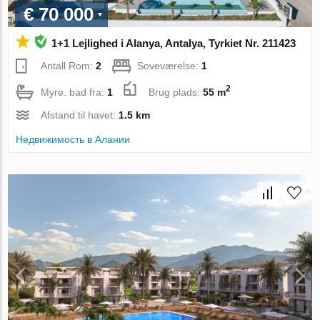
€ 70 000
1+1 Lejlighed i Alanya, Antalya, Tyrkiet Nr. 211423
Antall Rom:
2
Soveværelse:
1
2
Myre. bad fra:
1
Brug plads:
55 m
Afstand til havet:
1.5 km
Недвижимость в Алании