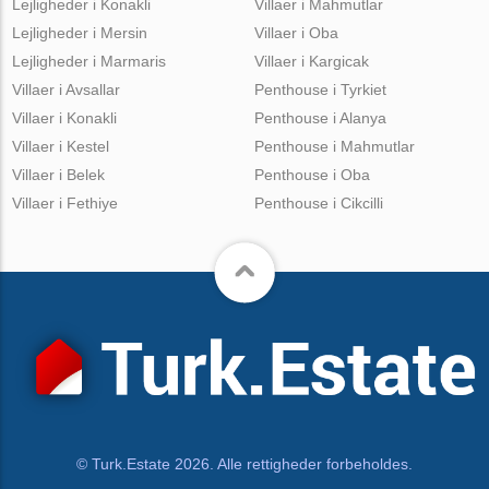
Lejligheder i Konakli
Villaer i Mahmutlar
Lejligheder i Mersin
Villaer i Oba
Lejligheder i Marmaris
Villaer i Kargicak
Villaer i Avsallar
Penthouse i Tyrkiet
Villaer i Konakli
Penthouse i Alanya
Villaer i Kestel
Penthouse i Mahmutlar
Villaer i Belek
Penthouse i Oba
Villaer i Fethiye
Penthouse i Cikcilli
© Turk.Estate 2026. Alle rettigheder forbeholdes.