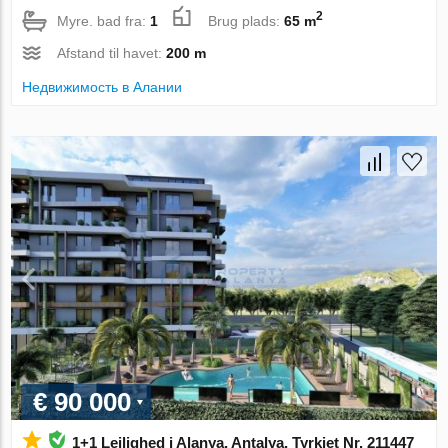
2
Myre. bad fra:
1
Brug plads:
65 m
Afstand til havet:
200 m
Недвижимость в Алании
€ 90 000
1+1 Lejlighed i Alanya, Antalya, Tyrkiet Nr. 211447