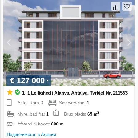
€ 127 000
1+1 Lejlighed i Alanya, Antalya, Tyrkiet Nr. 211553
Antall Rom:
2
Soveværelse:
1
2
Myre. bad fra:
1
Brug plads:
65 m
Afstand til havet:
600 m
Недвижимость в Алании