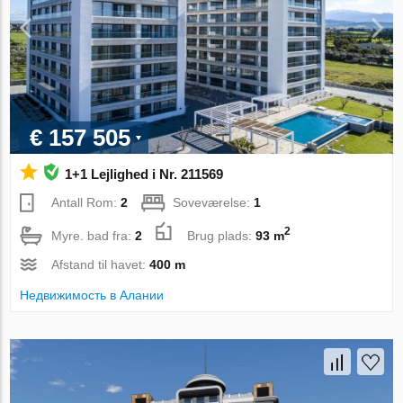
€ 157 505
1+1 Lejlighed i Nr. 211569
Antall Rom:
2
Soveværelse:
1
2
Myre. bad fra:
2
Brug plads:
93 m
Afstand til havet:
400 m
Недвижимость в Алании