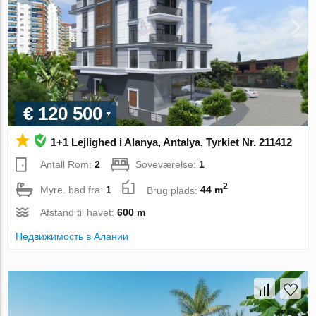
€ 120 500
1+1 Lejlighed i Alanya, Antalya, Tyrkiet Nr. 211412
Antall Rom:
2
Soveværelse:
1
2
Myre. bad fra:
1
Brug plads:
44 m
Afstand til havet:
600 m
Недвижимость в Алании