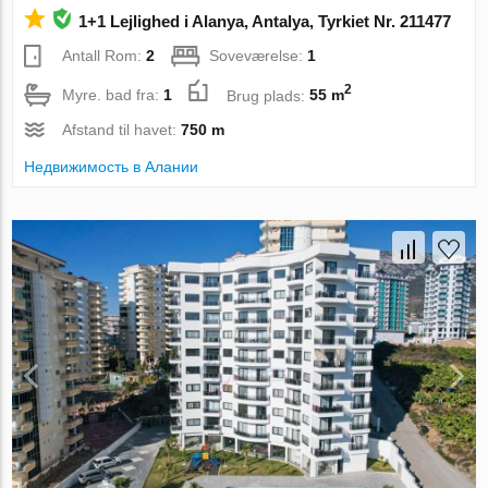
1+1 Lejlighed i Alanya, Antalya, Tyrkiet Nr. 211477
Antall Rom:
2
Soveværelse:
1
2
Myre. bad fra:
1
Brug plads:
55 m
Afstand til havet:
750 m
Недвижимость в Алании