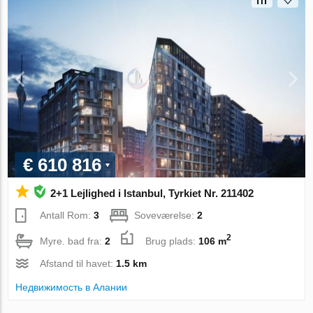
€ 610 816
2+1 Lejlighed i Istanbul, Tyrkiet Nr. 211402
Antall Rom:
3
Soveværelse:
2
2
Myre. bad fra:
2
Brug plads:
106 m
Afstand til havet:
1.5 km
Недвижимость в Алании