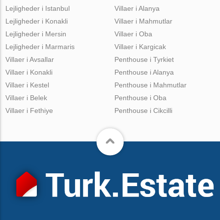
Lejligheder i Istanbul
Villaer i Alanya
Lejligheder i Konakli
Villaer i Mahmutlar
Lejligheder i Mersin
Villaer i Oba
Lejligheder i Marmaris
Villaer i Kargicak
Villaer i Avsallar
Penthouse i Tyrkiet
Villaer i Konakli
Penthouse i Alanya
Villaer i Kestel
Penthouse i Mahmutlar
Villaer i Belek
Penthouse i Oba
Villaer i Fethiye
Penthouse i Cikcilli