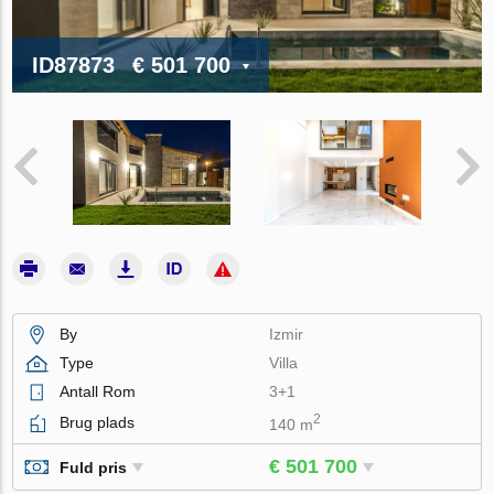
ID87873
€ 501 700
By
Izmir
Type
Villa
Antall Rom
3+1
2
Brug plads
140 m
€ 501 700
Fuld pris