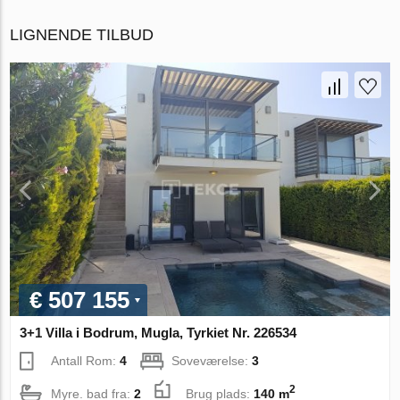
LIGNENDE TILBUD
€ 507 155
3+1 Villa i Bodrum, Mugla, Tyrkiet Nr. 226534
Antall Rom:
4
Soveværelse:
3
2
Myre. bad fra:
2
Brug plads:
140 m