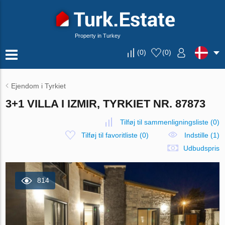
Property in Turkey
(
0
)
(
0
)
Ejendom i Tyrkiet
3+1 VILLA I IZMIR, TYRKIET NR. 87873
Tilføj til sammenligningsliste
(
0
)
Tilføj til favoritliste
(
0
)
Indstille (1)
Udbudspris
814