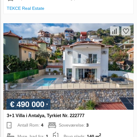
TEKCE Real Estate
€ 490 000
3+1 Villa i Antalya, Tyrkiet Nr. 222777
Antall Rom:
4
Soveværelse:
3
2
Myre. bad fra:
1
Brug plads:
140 m