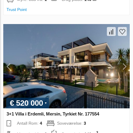
Trust Point
€ 520 000
3+1 Villa i Erdemli, Mersin, Tyrkiet Nr. 177554
Antall Rom:
4
Soveværelse:
3
2