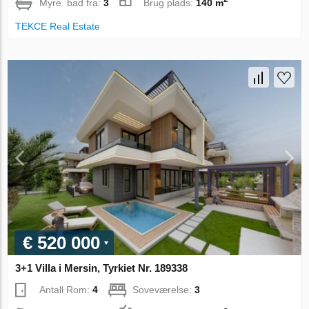
Myre. bad fra:
3
Brug plads:
140 m
TEKCE Real Estate
€ 520 000
3+1 Villa i Mersin, Tyrkiet Nr. 189338
Antall Rom:
4
Soveværelse:
3