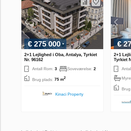
€ 275 000
€ 2
2+1 Lejlighed i Oba, Antalya, Tyrkiet
2+1 Lejl
Nr. 96162
Tyrkiet 
Antall Rom:
3
Soveværelse:
2
Anta
Myre
2
Brug plads:
75 m
Brug
Kinaci Property