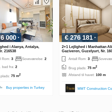
76 000
€ 276 181
ighed i Alanya, Antalya,
2+1 Lejlighed i Manhattan Ali
Nr. 216538
Gaziveren, Guzelyurt, Nr. 16
ll Rom:
3
Soveværelse:
2
Antall Rom:
3
Sovevær
. bad fra:
2
2
Brug plads:
75 m
Afstand til havet:
100 m
2
 plads:
75 m
Buy properties in Turkey
MMT Construction C