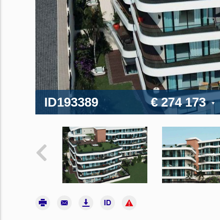
ID193389
€ 274 173