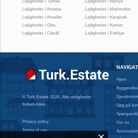
Lejligheder i Tyrkiet
Lejligheder i Alanya
Lejligheder i Antalya
Lejligheder i Mahmutlar
Lejligheder i Avsallar
Lejligheder i Kargicak
Lejligheder i Oba
Lejligheder i Kemer
Lejligheder i Cikcilli
Lejligheder i Fethiye
NAVIGAT
Hjem
Byggevirk
Ejendoms
© Turk.Estate 2026. Alle rettigheder
forbeholdes.
Søg på kor
Spørgsmål
Privacy policy
Om os
Terms of use
Annonceri
×