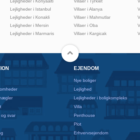
Lejligheder i Konyaalti
Villaer i Tyrkiet
V
Lejligheder i Istanbul
Villaer i Alanya
V
Lejligheder i Konakli
Villaer i Mahmutlar
V
Lejligheder i Mersin
Villaer i Oba
V
Lejligheder i Marmaris
Villaer i Kargicak
V
ION
EJENDOM
Nye boliger
somheder
Lejlighed
mægler
Lejligheder i boligkompleks
t
Villa
 og svar
Penthouse
Plot
ng
Erhvervsejendom