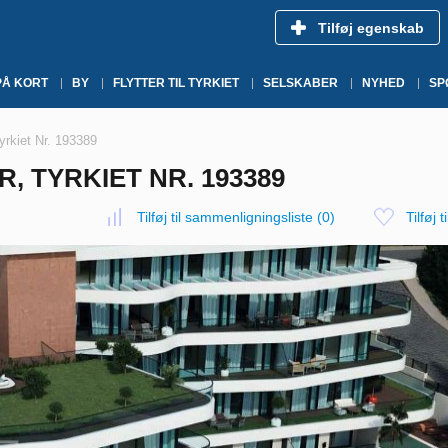
Tilføj egenskab
PÅ KORT
BY
FLYTTER TIL TYRKIET
SELSKABER
NYHED
SP
yrkiet Nr. 193389
R, TYRKIET NR. 193389
Tilføj til sammenligningsliste
(
0
)
Tilføj t