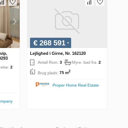
€ 268 591
vip,
Lejlighed i Girne, Nr. 162120
0293
Antall Rom:
3
Myre. bad fra:
2
else:
2
2
Brug plads:
75 m
Proper Home Real Estate
ompany