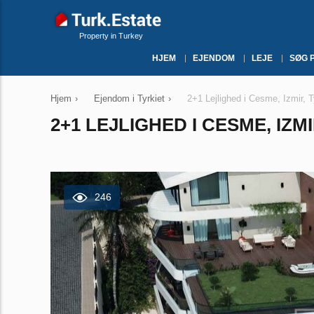
Property in Turkey
HJEM
EJENDOM
LEJE
SØG 
Hjem
›
Ejendom i Tyrkiet
›
2+1 Lejlighed i Cesme, Izmir, T
2+1 LEJLIGHED I CESME, IZMI
246