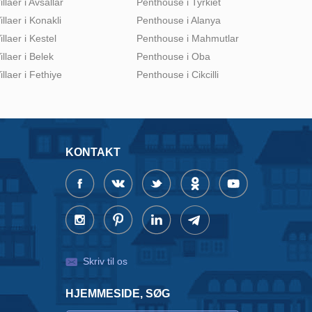
illaer i Avsallar
Penthouse i Tyrkiet
illaer i Konakli
Penthouse i Alanya
illaer i Kestel
Penthouse i Mahmutlar
illaer i Belek
Penthouse i Oba
illaer i Fethiye
Penthouse i Cikcilli
KONTAKT
Skriv til os
HJEMMESIDE, SØG