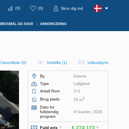
(
0
)
(
0
)
Skriv dig ind
ØRGSMÅL OG SVAR
ANNONCERING
il favoritliste
(
0
)
Indstille (1)
Udbudspris
By
Cesme
Type
Lejlighed
Antall Rom
2+1
2
Brug plads
75 m
Dato for
fullstendig
IV kvarter, 2026
program
€ 274 173
Fuld pris