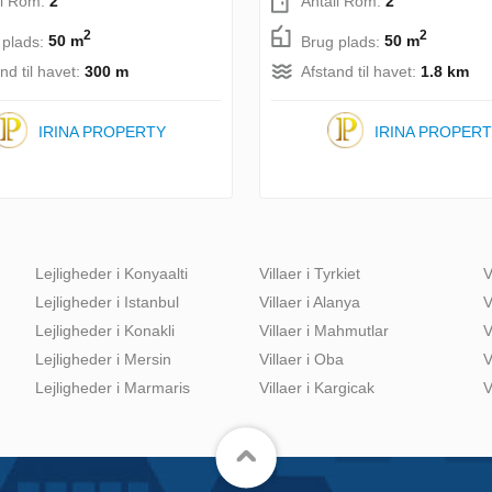
ll Rom:
2
Antall Rom:
2
2
2
 plads:
50 m
Brug plads:
50 m
nd til havet:
300 m
Afstand til havet:
1.8 km
IRINA PROPERTY
IRINA PROPER
Lejligheder i Konyaalti
Villaer i Tyrkiet
V
Lejligheder i Istanbul
Villaer i Alanya
V
Lejligheder i Konakli
Villaer i Mahmutlar
V
Lejligheder i Mersin
Villaer i Oba
V
Lejligheder i Marmaris
Villaer i Kargicak
V