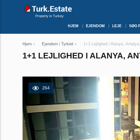
Property in Turkey
HJEM
EJENDOM
LEJE
SØG 
Hjem
›
Ejendom i Tyrkiet
›
1+1 Lejlighed i Alanya, Antalya
1+1 LEJLIGHED I ALANYA, AN
264