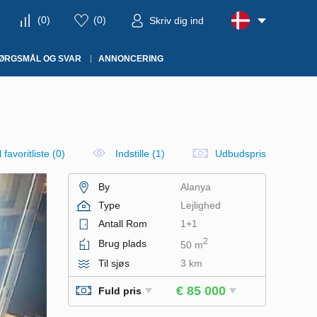
(
0
)
(
0
)
Skriv dig ind
ØRGSMÅL OG SVAR
ANNONCERING
il favoritliste
(
0
)
Indstille (1)
Udbudspris
By
Alanya
Type
Lejlighed
Antall Rom
1+1
2
Brug plads
50 m
Til sjøs
3 km
€ 85 000
Fuld pris