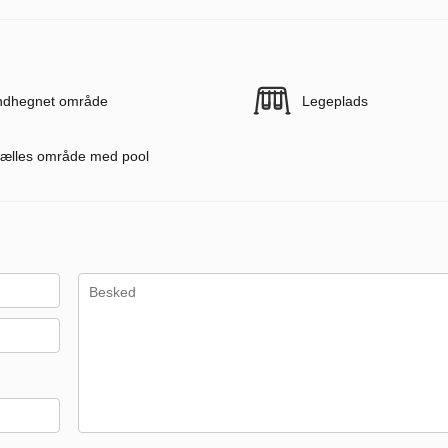
ndhegnet område
Legeplads
ælles område med pool