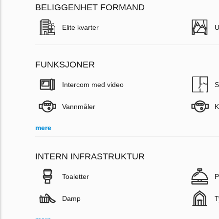
BELIGGENHET FORMAND
Elite kvarter
U
FUNKSJONER
Intercom med video
S
Vannmåler
K
mere
INTERN INFRASTRUKTUR
Toaletter
P
Damp
T