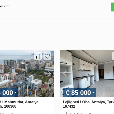
gen om
5 000
€ 85 000
d i Mahmutlar, Antalya,
Lejlighed i Oba, Antalya, Tyrk
Nr. 166308
167432