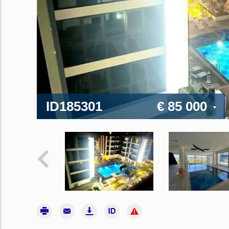
ID185301
€ 85 000