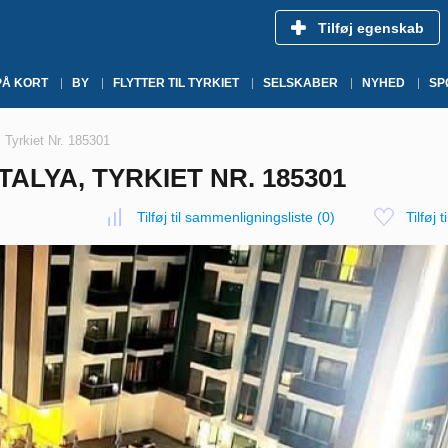
Tilføj egenskab
PÅ KORT
BY
FLYTTER TIL TYRKIET
SELSKABER
NYHED
SP
, Tyrkiet Nr. 185301
TALYA, TYRKIET NR. 185301
Tilføj til sammenligningsliste
(
0
)
Tilføj t