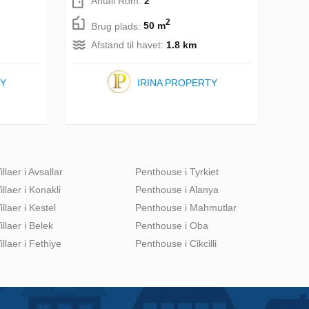
Antall Rom:
2
2
Brug plads:
50 m
Afstand til havet:
1.8 km
TY
IRINA PROPERTY
illaer i Avsallar
Penthouse i Tyrkiet
illaer i Konakli
Penthouse i Alanya
illaer i Kestel
Penthouse i Mahmutlar
illaer i Belek
Penthouse i Oba
illaer i Fethiye
Penthouse i Cikcilli