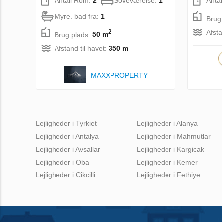
Antall Rom:
2
Soveværelse:
1
Anta
Myre. bad fra:
1
Brug
Afsta
2
Brug plads:
50 m
Afstand til havet:
350 m
MAXXPROPERTY
Lejligheder i Tyrkiet
Lejligheder i Alanya
Lejligheder i Antalya
Lejligheder i Mahmutlar
Lejligheder i Avsallar
Lejligheder i Kargicak
Lejligheder i Oba
Lejligheder i Kemer
Lejligheder i Cikcilli
Lejligheder i Fethiye