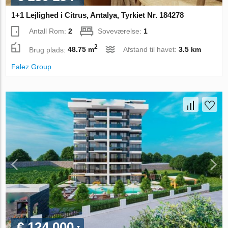
1+1 Lejlighed i Citrus, Antalya, Tyrkiet Nr. 184278
Antall Rom:
2
Soveværelse:
1
2
Brug plads:
48.75 m
Afstand til havet:
3.5 km
Falez Group
€ 124 000