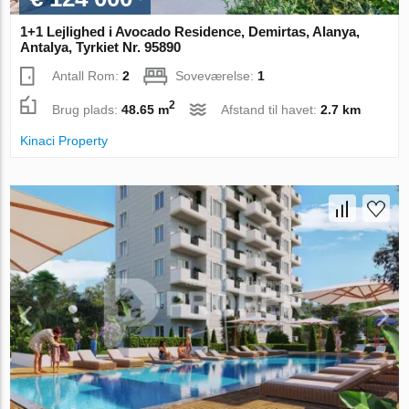
1+1 Lejlighed i Avocado Residence, Demirtas, Alanya,
Antalya, Tyrkiet Nr. 95890
Antall Rom:
2
Soveværelse:
1
2
Brug plads:
48.65 m
Afstand til havet:
2.7 km
Kinaci Property