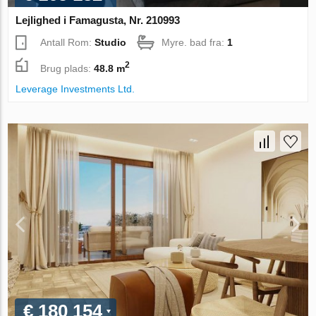
Lejlighed i Famagusta, Nr. 210993
Antall Rom:
Studio
Myre. bad fra:
1
2
Brug plads:
48.8 m
Leverage Investments Ltd.
€ 180 154