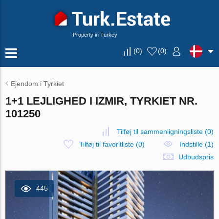
Property in Turkey
(
0
)
(
0
)
Ejendom i Tyrkiet
1+1 LEJLIGHED I IZMIR, TYRKIET NR.
101250
Tilføj til sammenligningsliste
(
0
)
Tilføj til favoritliste
(
0
)
Indstille (1)
Udbudspris
445