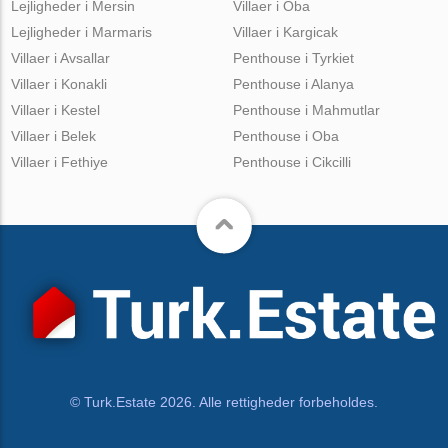
Lejligheder i Mersin
Villaer i Oba
Lejligheder i Marmaris
Villaer i Kargicak
Villaer i Avsallar
Penthouse i Tyrkiet
Villaer i Konakli
Penthouse i Alanya
Villaer i Kestel
Penthouse i Mahmutlar
Villaer i Belek
Penthouse i Oba
Villaer i Fethiye
Penthouse i Cikcilli
© Turk.Estate 2026. Alle rettigheder forbeholdes.