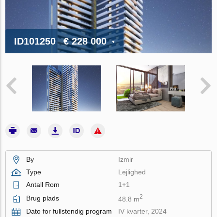
ID101250
€ 228 000
By
Izmir
Type
Lejlighed
Antall Rom
1+1
2
Brug plads
48.8 m
Dato for fullstendig program
IV kvarter, 2024