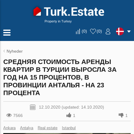
Property in Turkey
(
0
)
(
0
)
Nyheder
СРЕДНЯЯ СТОИМОСТЬ АРЕНДЫ
КВАРТИР В ТУРЦИИ ВЫРОСЛА ЗА
ГОД НА 15 ПРОЦЕНТОВ, В
ПРОВИНЦИИ АНТАЛЬЯ - НА 23
ПРОЦЕНТА
12.10.2020 (updated: 14.10.2020)
7566
1
1
Ankara
Antalya
Real estate
Istanbul