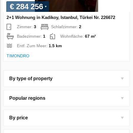
€ 284 256
2+1 Wohnung in Kadikoy, Istanbul, Türkei Nr. 226672
Zimmer:
3
Schlafzimmer:
2
Badezimmer:
1
Wohnfläche:
67 m²
Entf. Zum Meer:
1.5 km
TIMONDRO
By type of property
Popular regions
By price