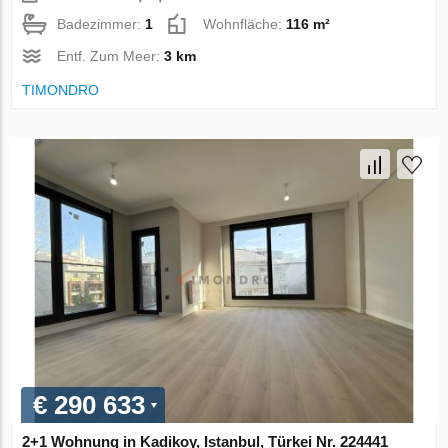
Badezimmer:
1
Wohnfläche:
116 m²
Entf. Zum Meer:
3 km
TIMONDRO
€ 290 633
2+1 Wohnung in Kadikoy, Istanbul, Türkei Nr. 224441