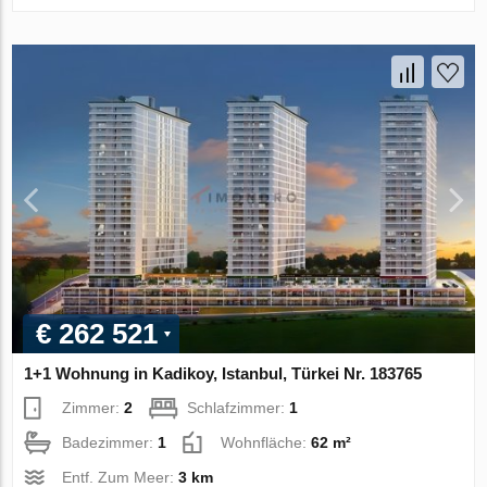
€ 262 521
1+1 Wohnung in Kadikoy, Istanbul, Türkei Nr. 183765
Zimmer:
2
Schlafzimmer:
1
Badezimmer:
1
Wohnfläche:
62 m²
Entf. Zum Meer:
3 km