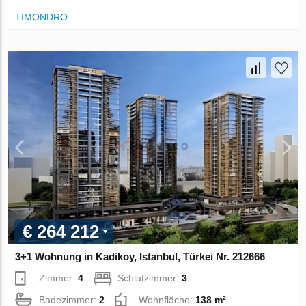
TIMONDRO
€ 264 212
3+1 Wohnung in Kadikoy, Istanbul, Türkei Nr. 212666
Zimmer:
4
Schlafzimmer:
3
Badezimmer:
2
Wohnfläche:
138 m²