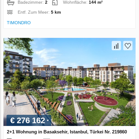
Badezimmer:
2
Wohnfläche:
144 m²
Entf. Zum Meer:
5 km
TIMONDRO
€ 276 162
2+1 Wohnung in Basaksehir, Istanbul, Türkei Nr. 219860