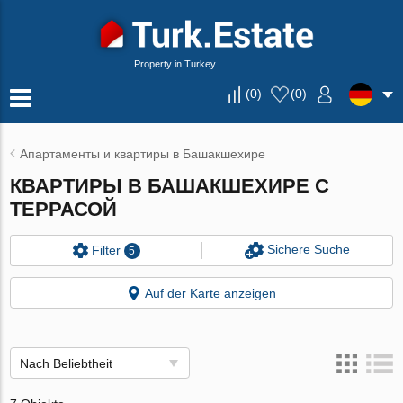
Property in Turkey
(
0
)
(
0
)
Апартаменты и квартиры в Башакшехире
КВАРТИРЫ В БАШАКШЕХИРЕ С
ТЕРРАСОЙ
Sichere Suche
Filter
5
Auf der Karte anzeigen
Nach Beliebtheit