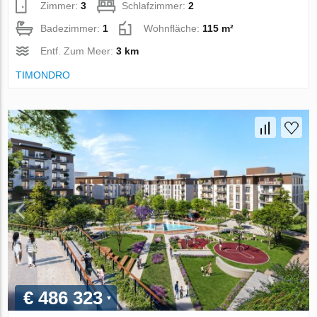
Zimmer:
3
Schlafzimmer:
2
Badezimmer:
1
Wohnfläche:
115 m²
Entf. Zum Meer:
3 km
TIMONDRO
€ 486 323