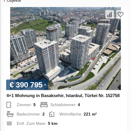
7 Objekte
€ 390 795
4+1 Wohnung in Basaksehir, Istanbul, Türkei Nr. 152758
Zimmer:
5
Schlafzimmer:
4
Badezimmer:
2
Wohnfläche:
221 m²
Entf. Zum Meer:
5 km