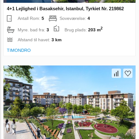
4+1 Lejlighed i Basaksehir, Istanbul, Tyrkiet Nr. 219862
Antall Rom:
5
Soveværelse:
4
2
Myre. bad fra:
3
Brug plads:
203 m
Afstand til havet:
3 km
TIMONDRO