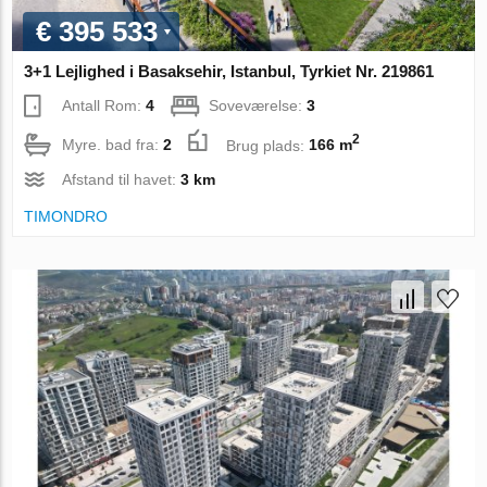
€ 395 533
3+1 Lejlighed i Basaksehir, Istanbul, Tyrkiet Nr. 219861
Antall Rom:
4
Soveværelse:
3
2
Myre. bad fra:
2
Brug plads:
166 m
Afstand til havet:
3 km
TIMONDRO