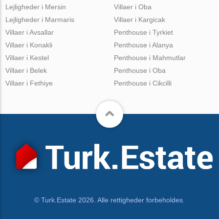
Lejligheder i Mersin
Villaer i Oba
Lejligheder i Marmaris
Villaer i Kargicak
Villaer i Avsallar
Penthouse i Tyrkiet
Villaer i Konakli
Penthouse i Alanya
Villaer i Kestel
Penthouse i Mahmutlar
Villaer i Belek
Penthouse i Oba
Villaer i Fethiye
Penthouse i Cikcilli
© Turk.Estate 2026. Alle rettigheder forbeholdes.