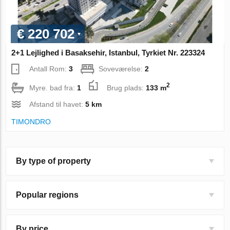
€ 220 702
2+1 Lejlighed i Basaksehir, Istanbul, Tyrkiet Nr. 223324
Antall Rom:
3
Soveværelse:
2
2
Myre. bad fra:
1
Brug plads:
133 m
Afstand til havet:
5 km
TIMONDRO
By type of property
Popular regions
By price