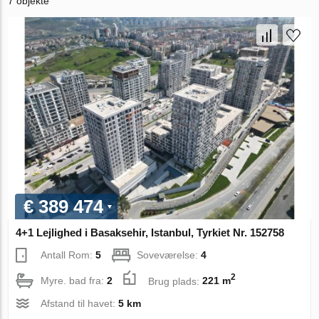
7 objekte
€ 389 474
4+1 Lejlighed i Basaksehir, Istanbul, Tyrkiet Nr. 152758
Antall Rom:
5
Soveværelse:
4
2
Myre. bad fra:
2
Brug plads:
221 m
Afstand til havet:
5 km