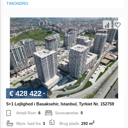
TIMONDRO
€ 428 422
5+1 Lejlighed i Basaksehir, Istanbul, Tyrkiet Nr. 152759
Antall Rom:
6
Soveværelse:
5
2
Myre. bad fra:
3
Brug plads:
292 m