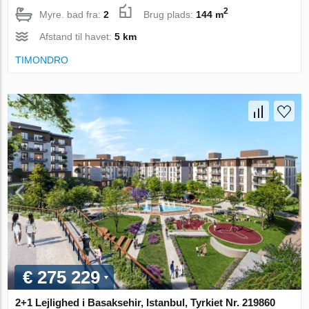
2
Myre. bad fra:
2
Brug plads:
144 m
Afstand til havet:
5 km
TIMONDRO
€ 275 229
2+1 Lejlighed i Basaksehir, Istanbul, Tyrkiet Nr. 219860