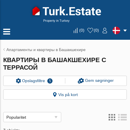
Property in Turkey
(
0
)
(
0
)
Апартаменты и квартиры в Башакшехире
КВАРТИРЫ В БАШАКШЕХИРЕ С
ТЕРРАСОЙ
Gem søgninger
Opslagsfiltre
5
Vis på kort
Popularitet