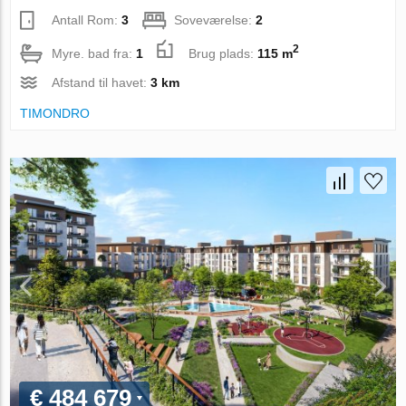
Antall Rom:
3
Soveværelse:
2
2
Myre. bad fra:
1
Brug plads:
115 m
Afstand til havet:
3 km
TIMONDRO
€ 484 679